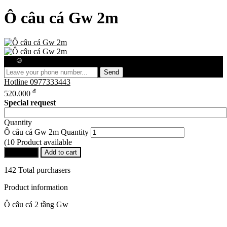
Ô câu cá Gw 2m
Free consultation
Send
Hotline
0977333443
đ
520.000
Special request
Quantity
Ô câu cá Gw 2m Quantity
(10 Product available
Buy Now
Add to cart
142 Total purchasers
Product information
Ô câu cá 2 tầng Gw