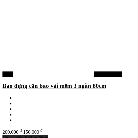
-25%
Phụ kiện khác
Bao đựng cần bao vải mềm 3 ngăn 80cm
đ
đ
200.000
150.000
View Details
Buy Now