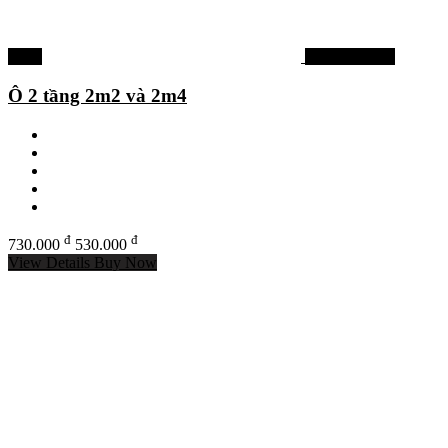
-27%
Phụ kiện khác
Ô 2 tầng 2m2 và 2m4
đ
đ
730.000
530.000
View Details
Buy Now