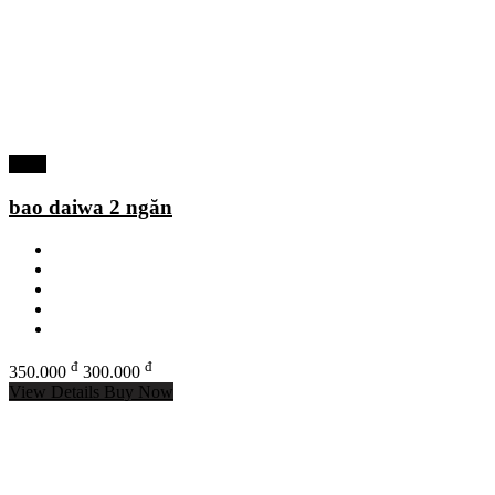
-14%
bao daiwa 2 ngăn
đ
đ
350.000
300.000
View Details
Buy Now