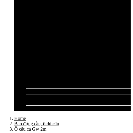
Cần câu lục Shimano
Dây câu lục
Dây cước câu lục
Dây dù câu lục
Dây link câu lục
Phao câu lục
Ghế câu, Ô câu lục
Lưỡi câu lục
Phụ kiện câu lục
Tất cả sản phẩm
Tư vấn đồ câu
Kinh nghiệm câu
Video clip
Liên hệ
Home
Bao đựng cần, ô dù câu
Ô câu cá Gw 2m