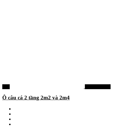
-9%
Phụ kiện khác
Ô câu cá 2 tầng 2m2 và 2m4