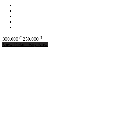
đ
đ
300.000
250.000
View Details
Buy Now