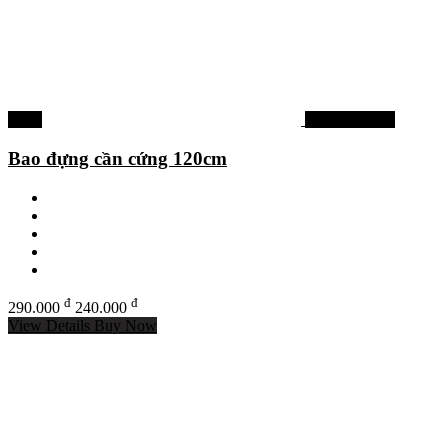
-17%
Phụ kiện khác
Bao đựng cần cứng 120cm
đ
đ
290.000
240.000
View Details
Buy Now