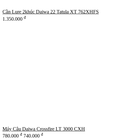
Cần Lure 2khúc Daiwa 22 Tatula XT 762XHFS
đ
1.350.000
Máy Câu Daiwa Crossfire LT 3000 CXH
đ
đ
780.000
740.000