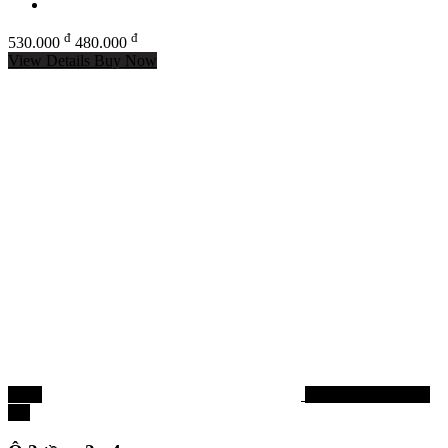
đ
đ
530.000
480.000
View Details
Buy Now
-22%
Bao đựng cần, ô dù
câu