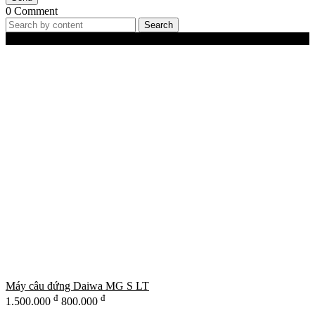
0 Comment
Search
Best-Selling Products
Máy câu đứng Daiwa MG S LT
đ
đ
1.500.000
800.000