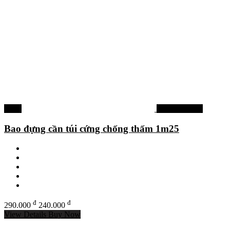
-17%
Phụ kiện khác
Bao đựng cần túi cứng chống thấm 1m25
đ
đ
290.000
240.000
View Details
Buy Now