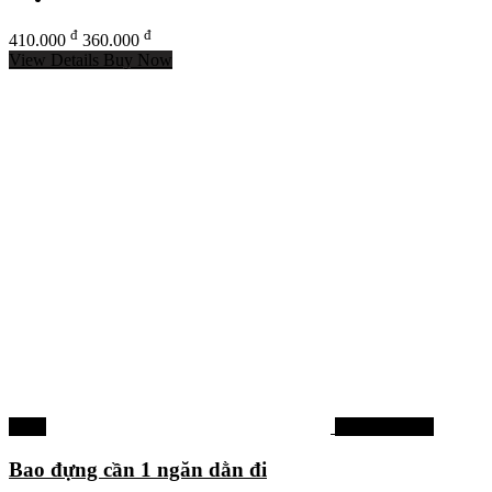
đ
đ
410.000
360.000
View Details
Buy Now
-17%
Phụ kiện khác
Bao đựng cần 1 ngăn dằn đi