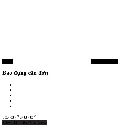
-71%
Phụ kiện khác
Bao đựng cần đơn
đ
đ
70.000
20.000
View Details
Buy Now