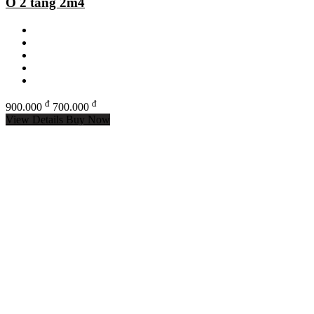
Ô 2 tầng 2m4
đ
đ
900.000
700.000
View Details
Buy Now