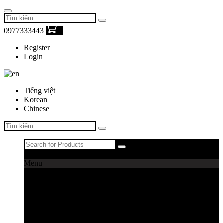
0977333443
0
Register
Login
Tiếng việt
Korean
Chinese
Register
|
Login
Menu
Máy câu cá
Máy câu daiwa
Máy câu shimano