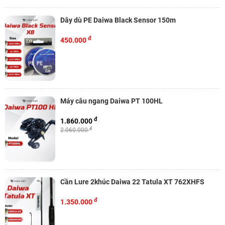
Dây dù PE Daiwa Black Sensor 150m
đ
450.000
Máy câu ngang Daiwa PT 100HL
đ
1.860.000
đ
2.060.000
Cần Lure 2khúc Daiwa 22 Tatula XT 762XHFS
đ
1.350.000