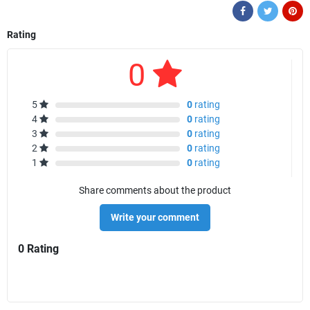
Rating
0
5
0
rating
4
0
rating
3
0
rating
2
0
rating
1
0
rating
Share comments about the product
Write your comment
0 Rating