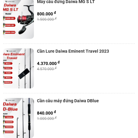
Máy câu đứng Daiwa MG S LT
đ
800.000
đ
1.500.000
Cần Lure Daiwa Eminent Travel 2023
đ
4.370.000
đ
4.570.000
Cần câu máy đứng Daiwa DBlue
đ
840.000
đ
1.000.000