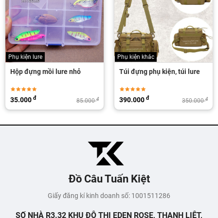
Phụ kiện lure
Phụ kiện khác
Hộp đựng mồi lure nhỏ
Túi đựng phụ kiện, túi lure
đ
đ
35.000
390.000
đ
đ
85.000
350.000
Đồ Câu Tuấn Kiệt
Giấy đăng kí kinh doanh số: 1001511286
SỐ NHÀ R3.32 KHU ĐÔ THỊ EDEN ROSE, THANH LIỆT,