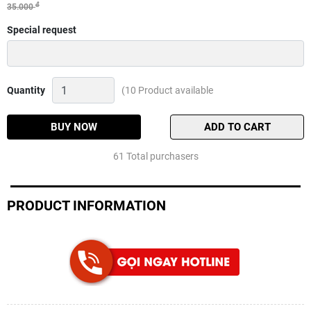
đ
35.000
Special request
Kìm
Quantity
(10 Product available
gỡ
cá
Quantity
BUY NOW
ADD TO CART
61 Total purchasers
PRODUCT INFORMATION