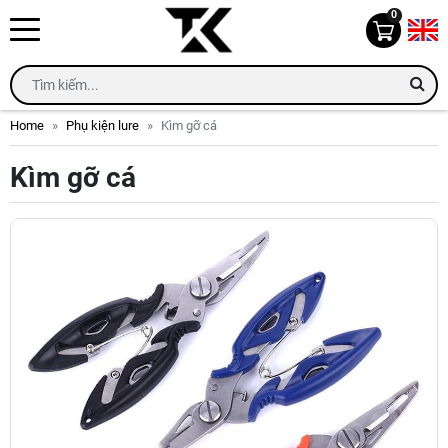
0
Home
Phụ kiện lure
Kìm gỡ cá
Kìm gỡ cá