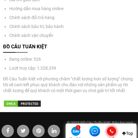
Hướng dẫn mua hàng online
Chính sách đổi trả hàng
Chính sách bảo trì, bảo hành
Chính sách vận chuyển
ĐỒ CÂU TUẤN KIỆT
Đang online: 526
Lượt truy cập: 1,328,339
Đồ Câu Tuấn Kiệt với phương châm "chất lượng hơn số lượng" chúng
tôi sẽ cam kết phục quý khách chu đáo với những sản phẩm uy tín
chất lượng để quý khách có một thời gian vu chơi giải trí tốt nhất.
© 2023 Đồ Câu Tuấn Kiệt. Bảo lưu mọi
quyền. Điện thoại: 0977333443.
Top
Email:info@docautuankiet.com