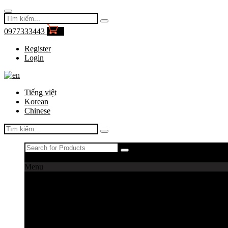
0977333443
0
Register
Login
Tiếng việt
Korean
Chinese
Register
|
Login
Menu
Máy câu cá
Máy câu daiwa
Máy câu shimano