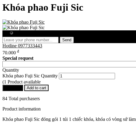
Khóa phao Fuji Sic
Free consultation
Send
Hotline
0977333443
đ
70.000
Special request
Quantity
Khóa phao Fuji Sic Quantity
(1 Product available
Buy Now
Add to cart
84 Total purchasers
Product information
Khóa phao Fuji Sic đóng gói 1 túi 1 chiếc khóa, khóa có vòng sứ làm