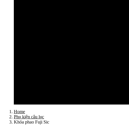
Cần câu lục Shimano
Dây câu lục
Dây cước câu lục
Dây dù câu lục
Dây link câu lục
Phao câu lục
Ghế câu, Ô câu lục
Lưỡi câu lục
Phụ kiện câu lục
Tất cả sản phẩm
Tư vấn đồ câu
Kinh nghiệm câu
Video clip
Liên hệ
Home
Phụ kiện câu lục
Khóa phao Fuji Sic