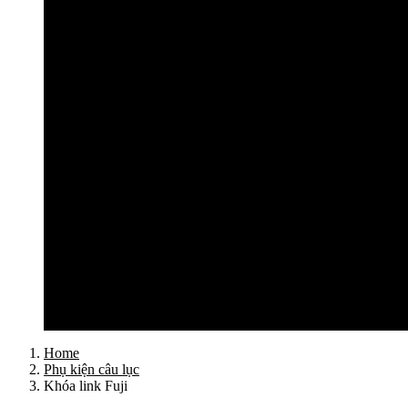
Cần câu lục Shimano
Dây câu lục
Dây cước câu lục
Dây dù câu lục
Dây link câu lục
Phao câu lục
Ghế câu, Ô câu lục
Lưỡi câu lục
Phụ kiện câu lục
Tất cả sản phẩm
Tư vấn đồ câu
Kinh nghiệm câu
Video clip
Liên hệ
Home
Phụ kiện câu lục
Khóa link Fuji