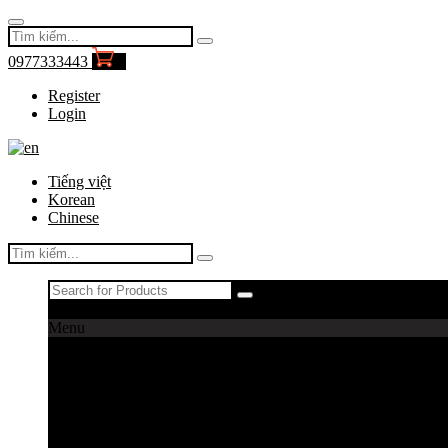
0977333443
0
Register
Login
Tiếng việt
Korean
Chinese
Register
|
Login
Menu
Máy câu cá
Máy câu daiwa
Máy câu shimano