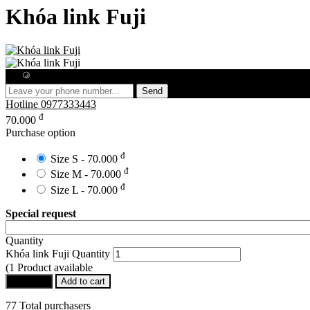
Khóa link Fuji
Free consultation
Send
Hotline
0977333443
đ
70.000
Purchase option
đ
Size S - 70.000
đ
Size M - 70.000
đ
Size L - 70.000
Special request
Quantity
Khóa link Fuji Quantity
(1 Product available
Buy Now
Add to cart
77 Total purchasers