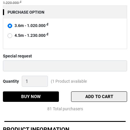
đ
1.220.000
PURCHASE OPTION
đ
3.6m - 1.020.000
đ
4.5m - 1.230.000
Special request
Cần
Quantity
(1 Product available
tay
Gw
trúc
BUY NOW
ADD TO CART
sơn
8h
81 Total purchasers
Quantity
PRODUCT INFORMATION