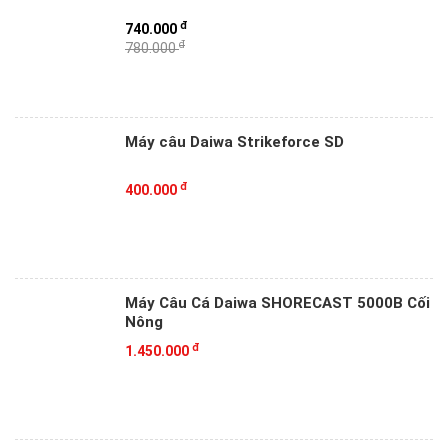
đ
740.000
đ
780.000
Máy câu Daiwa Strikeforce SD
đ
400.000
Máy Câu Cá Daiwa SHORECAST 5000B Cối
Nông
đ
1.450.000