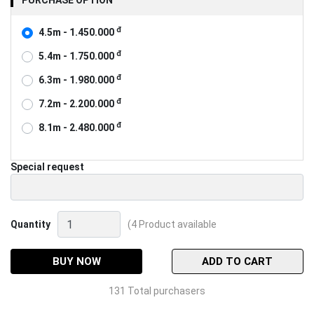
PURCHASE OPTION
đ
4.5m - 1.450.000
đ
5.4m - 1.750.000
đ
6.3m - 1.980.000
đ
7.2m - 2.200.000
đ
8.1m - 2.480.000
Special request
Cần
Quantity
(4 Product available
câu
tay
Gw
BUY NOW
ADD TO CART
Chiến
Tầm
131 Total purchasers
6h
Quantity