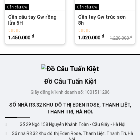
Cần câu Gw
Cần câu Gw
Cần câu tay Gw rồng
Cần tay Gw trúc sơn
lửa 5H
8h
đ
đ
1.450.000
1.020.000
đ
1.220.000
Đồ Câu Tuấn Kiệt
Giấy đăng kí kinh doanh số: 1001511286
SỐ NHÀ R3.32 KHU ĐÔ THỊ EDEN ROSE, THANH LIỆT,
THANH TRÌ, HÀ NỘI.
Số 29 Ngõ 158 Nguyễn Khánh Toàn - Cầu Giấy - Hà Nội
Số nhà R3.32 Khu đô thị Eden Rose, Thanh Liệt, Thanh Trì, Hà
Nội.