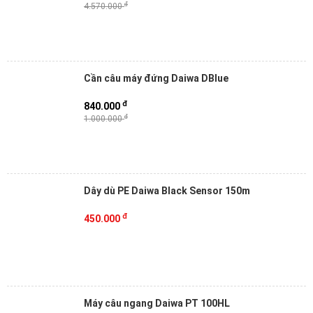
đ
4.570.000
Cần câu máy đứng Daiwa DBlue
đ
840.000
đ
1.000.000
Dây dù PE Daiwa Black Sensor 150m
đ
450.000
Máy câu ngang Daiwa PT 100HL