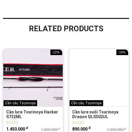
RELATED PRODUCTS
-12%
-18%
Cần câu Tsurinoya
Cần câu Tsurinoya
Cần lure Tsurinoya Hacker
Cần lure suối Tsurinoya
S732ML
Dragon QLS502UL
đ
đ
1.450.000
890.000
đ
đ
1.650.000
1.090.000