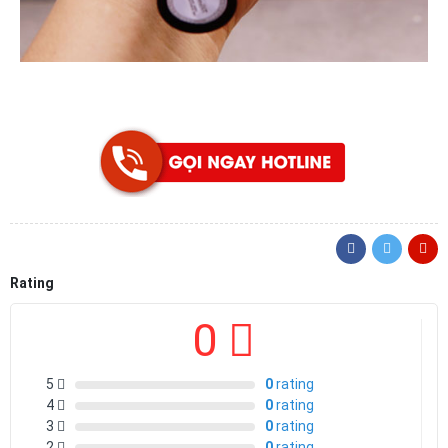
Rating
0
5
0
rating
4
0
rating
3
0
rating
2
0
rating