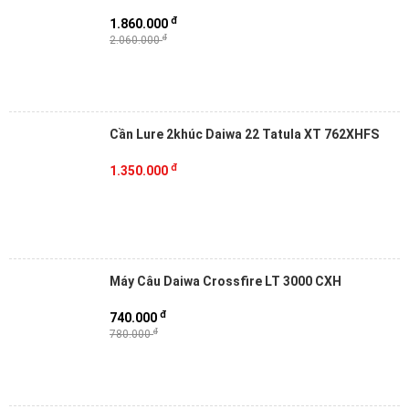
đ
1.860.000
đ
2.060.000
Cần Lure 2khúc Daiwa 22 Tatula XT 762XHFS
đ
1.350.000
Máy Câu Daiwa Crossfire LT 3000 CXH
đ
740.000
đ
780.000