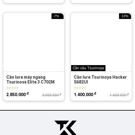
-7%
-13%
Cần câu Tsurinoya
Cần lure máy ngang
Cần lure Tsurinoya Hacker
Tsurinoya Elite 3 C702M
S682Ul
đ
đ
2.850.000
1.400.000
đ
đ
3.050.000
1.600.000