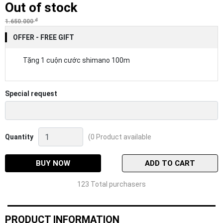
Out of stock
đ
1.650.000
OFFER - FREE GIFT
Tặng 1 cuộn cước shimano 100m
Special request
Cần
Quantity
(0 Product available
lure
Tsurinoya
Hacker
BUY NOW
ADD TO CART
S732ML
Quantity
123 Total purchasers
PRODUCT INFORMATION