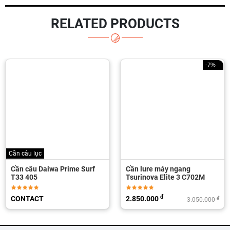
RELATED PRODUCTS
-7%
Cần câu lục
Cần câu Daiwa Prime Surf
Cần lure máy ngang
T33 405
Tsurinoya Elite 3 C702M
đ
CONTACT
2.850.000
đ
3.050.000