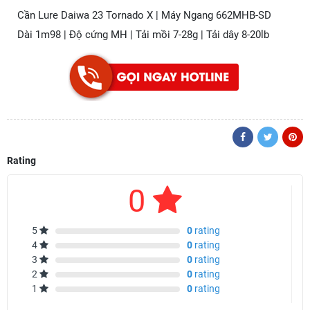
Cần Lure Daiwa 23 Tornado X | Máy Ngang 662MHB-SD
Dài 1m98 | Độ cứng MH | Tải mồi 7-28g | Tải dây 8-20lb
Rating
0
5
0
rating
4
0
rating
3
0
rating
2
0
rating
1
0
rating