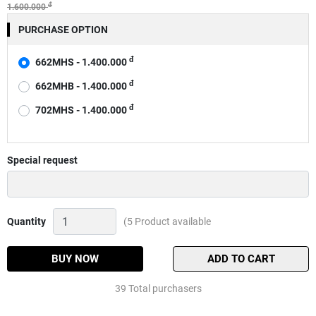
đ
1.600.000
PURCHASE OPTION
đ
662MHS - 1.400.000
đ
662MHB - 1.400.000
đ
702MHS - 1.400.000
Special request
Cần
Quantity
(5 Product available
câu
Daiwa
Tornado
BUY NOW
ADD TO CART
X
Quantity
39 Total purchasers