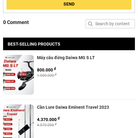
SEND
0 Comment
BEST-SELLING PRODUCTS
Máy câu đứng Daiwa MG S LT
đ
800.000
đ
1.500.000
Cần Lure Daiwa Eminent Travel 2023
đ
4.370.000
đ
4.570.000