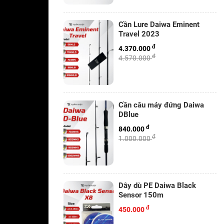
Cần Lure Daiwa Eminent
Travel 2023
đ
4.370.000
đ
4.570.000
Cần câu máy đứng Daiwa
DBlue
đ
840.000
đ
1.000.000
Dây dù PE Daiwa Black
Sensor 150m
đ
450.000