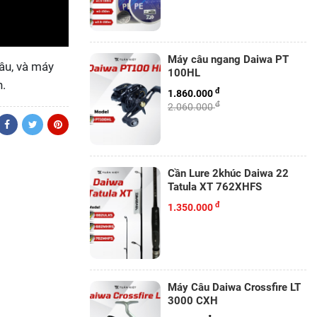
Máy câu ngang Daiwa PT
câu, và máy
100HL
h.
đ
1.860.000
đ
2.060.000
Cần Lure 2khúc Daiwa 22
Tatula XT 762XHFS
đ
1.350.000
Máy Câu Daiwa Crossfire LT
3000 CXH