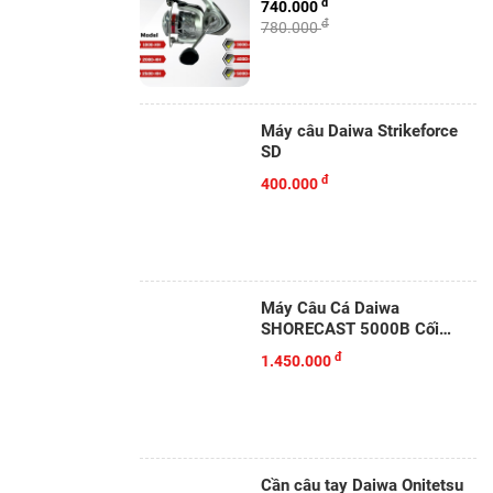
đ
740.000
đ
780.000
Máy câu Daiwa Strikeforce
SD
đ
400.000
Máy Câu Cá Daiwa
SHORECAST 5000B Cối
Nông
đ
1.450.000
Cần câu tay Daiwa Onitetsu