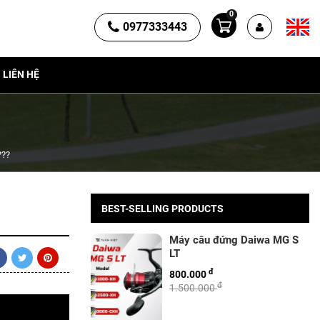
0
0977333443
LIÊN HỆ
???
BEST-SELLING PRODUCTS
Máy câu đứng Daiwa MG S
LT
đ
800.000
đ
1.500.000