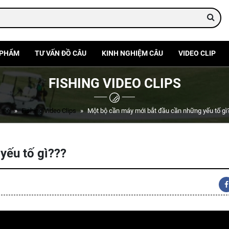
 PHẨM
TƯ VẤN ĐỒ CÂU
KINH NGHIỆM CÂU
VIDEO CLIP
FISHING VIDEO CLIPS
ome
Fishing Video Clips
Một bộ cần máy mới bắt đầu cần những yếu tố gì
yếu tố gì???