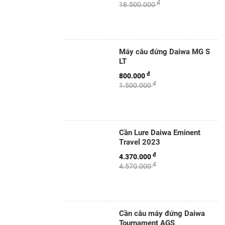
đ
18.500.000
Máy câu đứng Daiwa MG S
LT
đ
800.000
đ
1.500.000
Cần Lure Daiwa Eminent
Travel 2023
đ
4.370.000
đ
4.570.000
Cần câu máy đứng Daiwa
Tournament AGS