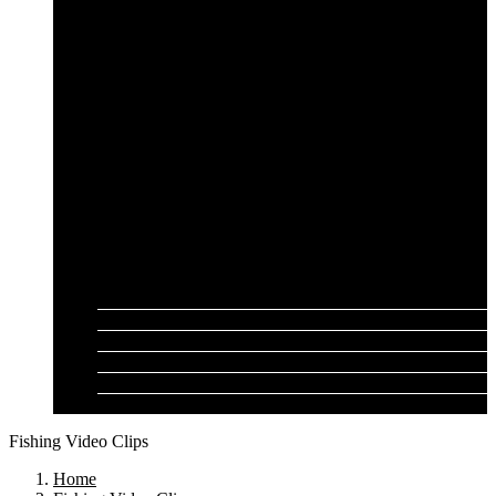
Cần câu lục Shimano
Dây câu lục
Dây cước câu lục
Dây dù câu lục
Dây link câu lục
Phao câu lục
Ghế câu, Ô câu lục
Lưỡi câu lục
Phụ kiện câu lục
Tất cả sản phẩm
Tư vấn đồ câu
Kinh nghiệm câu
Video clip
Liên hệ
Fishing Video Clips
Home