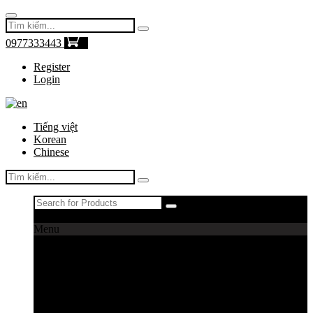
0977333443
0
Register
Login
Tiếng việt
Korean
Chinese
Register
|
Login
Menu
Máy câu cá
Máy câu daiwa
Máy câu shimano