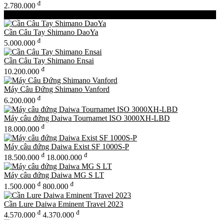
đ
2.780.000
New Products
Cần Câu Tay Shimano DaoYa
đ
5.000.000
Cần Câu Tay Shimano Ensai
đ
10.200.000
Máy Câu Đứng Shimano Vanford
đ
6.200.000
Máy câu đứng Daiwa Tournamet ISO 3000XH-LBD
đ
18.000.000
Máy câu đứng Daiwa Exist SF 1000S-P
đ
đ
18.500.000
18.000.000
Máy câu đứng Daiwa MG S LT
đ
đ
1.500.000
800.000
Cần Lure Daiwa Eminent Travel 2023
đ
đ
4.570.000
4.370.000