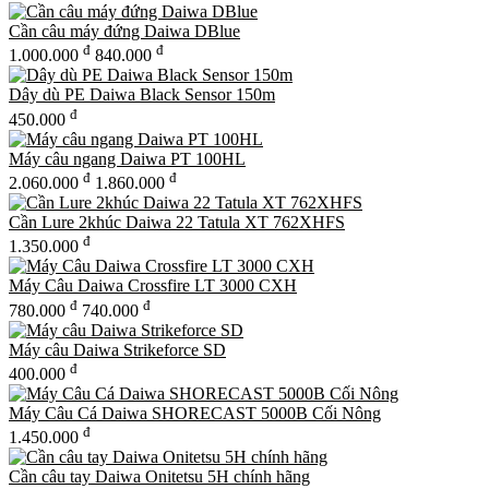
Cần câu máy đứng Daiwa DBlue
đ
đ
1.000.000
840.000
Dây dù PE Daiwa Black Sensor 150m
đ
450.000
Máy câu ngang Daiwa PT 100HL
đ
đ
2.060.000
1.860.000
Cần Lure 2khúc Daiwa 22 Tatula XT 762XHFS
đ
1.350.000
Máy Câu Daiwa Crossfire LT 3000 CXH
đ
đ
780.000
740.000
Máy câu Daiwa Strikeforce SD
đ
400.000
Máy Câu Cá Daiwa SHORECAST 5000B Cối Nông
đ
1.450.000
Cần câu tay Daiwa Onitetsu 5H chính hãng