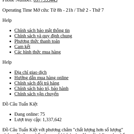
Operating Time Mở cửa: Từ 8h - 21h / Thứ 2 - Thứ 7
Help
Chính sách bảo mật thông tin
Chính sách và quy định chung
Phương thức thanh toán
Cam kết
Các hình thức mua hàng
Help
Địa chỉ giao dịch
Hướng dẫn mua hàng online
Chính sách đổi trả hàng
Chính sách bảo trì, bảo hành
Chính sách vận chuyển
Đồ Câu Tuấn Kiệt
Đang online: 75
Lượt truy cập: 1,337,642
Đồ Câu Tuấn Kiệt với phương châm "chất lượng hơn số lượng"