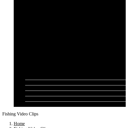
Cần câu lục Shimano
Dây câu lục
Dây cước câu lục
Dây dù câu lục
Dây link câu lục
Phao câu lục
Ghế câu, Ô câu lục
Lưỡi câu lục
Phụ kiện câu lục
Tất cả sản phẩm
Tư vấn đồ câu
Kinh nghiệm câu
Video clip
Liên hệ
Fishing Video Clips
Home