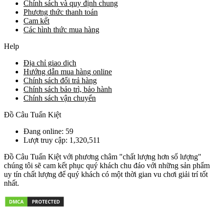
Chính sách và quy định chung
Phương thức thanh toán
Cam kết
Các hình thức mua hàng
Help
Địa chỉ giao dịch
Hướng dẫn mua hàng online
Chính sách đổi trả hàng
Chính sách bảo trì, bảo hành
Chính sách vận chuyển
Đồ Câu Tuấn Kiệt
Đang online: 59
Lượt truy cập: 1,320,511
Đồ Câu Tuấn Kiệt với phương châm "chất lượng hơn số lượng"
chúng tôi sẽ cam kết phục quý khách chu đáo với những sản phẩm
uy tín chất lượng để quý khách có một thời gian vu chơi giải trí tốt
nhất.