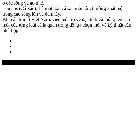
ở các sông và ao nhỏ.
Tomans (Cá Sấu): Là một loài cá săn mồi lớn, thường xuất hiện
trong các sông lớn và đầm lầy.
Khi câu lure ở Việt Nam, việc hiểu rõ về đặc tính và thói quen săn
mồi của từng loài cá là quan trọng để lựa chọn mồi và kỹ thuật câu
phù hợp.
Best-Selling Products