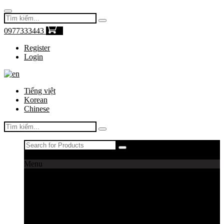
0977333443
0
Register
Login
Tiếng việt
Korean
Chinese
Register
|
Login
Menu
Máy câu cá
Máy câu daiwa
Máy câu shimano