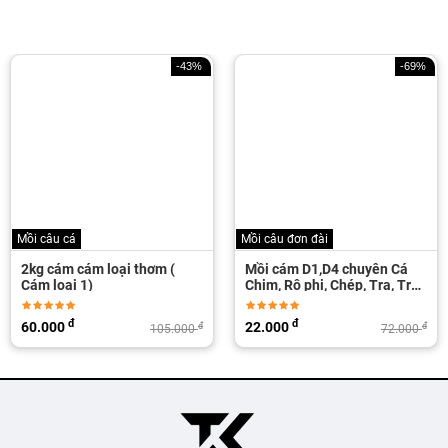
-43%
-69%
Mồi câu cá
Mồi câu đơn đài
2kg cám cám loại thơm (
Mồi cám D1,D4 chuyên Cá
Cám loại 1)
Chim, Rô phi, Chép, Tra, Trôi,
Trắm...
đ
đ
60.000
22.000
đ
đ
105.000
72.000