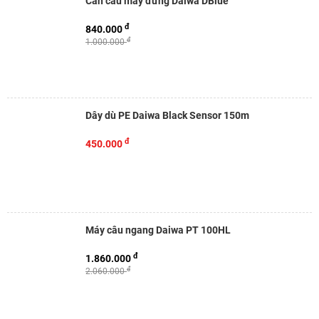
Cần câu máy đứng Daiwa DBlue
đ
840.000
đ
1.000.000
Dây dù PE Daiwa Black Sensor 150m
đ
450.000
Máy câu ngang Daiwa PT 100HL
đ
1.860.000
đ
2.060.000