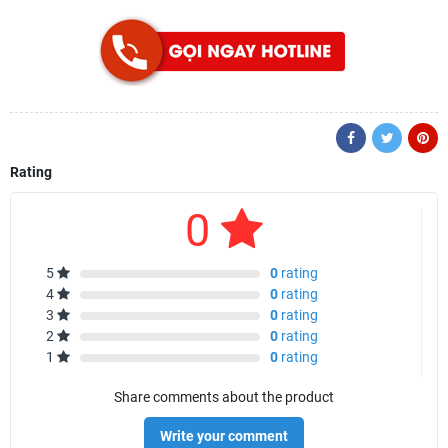
Rating
0
5
0
rating
4
0
rating
3
0
rating
2
0
rating
1
0
rating
Share comments about the product
Write your comment