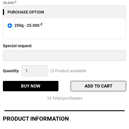
đ
35.000
PURCHASE OPTION
đ
250g - 25.000
Special request
Ủ
Quantity
(5 Product available
TRÔI
THIÊN
MINH
BUY NOW
ADD TO CART
Quantity
33 Total purchasers
PRODUCT INFORMATION