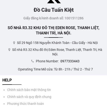
Đồ Câu Tuấn Kiệt
Giấy đăng kí kinh doanh số: 1001511286
SỐ NHÀ R3.32 KHU ĐÔ THỊ EDEN ROSE, THANH LIỆT,
THANH TRÌ, HÀ NỘI.
Số 29 Ngõ 158 Nguyễn Khánh Toàn - Cầu Giấy - Hà Nội
Số nhà R3.32 Khu đô thị Eden Rose, Thanh Liệt, Thanh Trì, Hà
Nội.
Phone Number:
0977333443
Operating Time Mở cửa: Từ 8h - 21h / Thứ 2 - Thứ 7
HELP
Chính sách bảo mật thông tin
Chính sách và quy định chung
Phương thức thanh toán