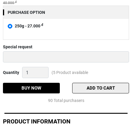
đ
40.000
PURCHASE OPTION
đ
250g - 27.000
Special request
Ủ
Quantity
(5 Product available
CHÉP
THIÊN
MINH
BUY NOW
ADD TO CART
Quantity
90 Total purchasers
PRODUCT INFORMATION