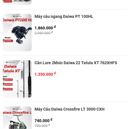
Máy câu ngang Daiwa PT 100HL
đ
1.860.000
đ
2.060.000
Cần Lure 2khúc Daiwa 22 Tatula XT 762XHFS
đ
1.350.000
Máy Câu Daiwa Crossfire LT 3000 CXH
đ
740.000
đ
780.000