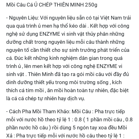
Mồi Câu Cá Ủ CHÉP THIÊN MINH 250g
- Nguyên Liệu: Với nguyên liệu sẵn có tại Việt Nam trải
qua quá trình ủ men hạ thổ kéo dài . Kết hợp với công
nghệ sử dụng ENZYME vi sinh vật thủy phân những
dưỡng chất trong nguyên liệu mỗi câu thành những
nguyên tố cần thiết cho sự sinh trưởng phát triển của
cá. Đúc kết những kinh nghiệm dân gian trong quá
trình ủ , lên men kết hợp với công nghệ ENZYME vi
sinh vật . Thiên Minh đã tạo ra gói mồi câu với đầy đủ
dinh dưỡng thiết yếu trong môi trường sống , kích
thích cá tím mồi , ăn mồi hoàn toàn tự nhiên, đặc biệt
là cá cá chép tự nhiên hay dịch vụ.
- Cách Pha Mồi Tham Khảo: Mồi Câu : Pha trực tiếp
mỗi với nước hồ theo tỷ lệ 1 : 0.8 ( 1 phần mồi câu , 0.8
phần nước hồ câu ) rồi dùng 5 ngón tay xoa đều Mồi
Xả : Pha trực tiếp mỗi với nước hồ câu theo tỷ lệ 1 :