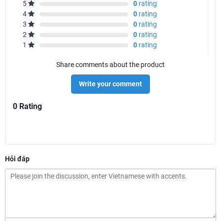
5
0
rating
4
0
rating
3
0
rating
2
0
rating
1
0
rating
Share comments about the product
Write your comment
0 Rating
Hỏi đáp