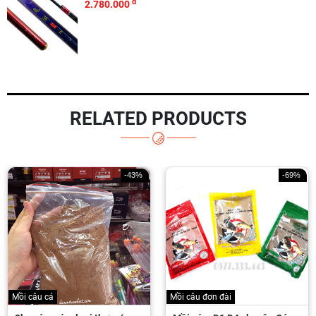
đ
2.780.000
RELATED PRODUCTS
-43%
-69%
Mồi câu cá
Mồi câu đơn đài