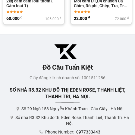
2kg cám cám loại thơm (
Mồi cám D1,D4 chuyên Cá
Cám loại 1)
Chim, Rô phi, Chép, Tra, Trôi,
Trắm...
đ
đ
60.000
22.000
đ
đ
105.000
72.000
Đồ Câu Tuấn Kiệt
Giấy đăng kí kinh doanh số: 1001511286
SỐ NHÀ R3.32 KHU ĐÔ THỊ EDEN ROSE, THANH LIỆT,
THANH TRÌ, HÀ NỘI.
Số 29 Ngõ 158 Nguyễn Khánh Toàn - Cầu Giấy - Hà Nội
Số nhà R3.32 Khu đô thị Eden Rose, Thanh Liệt, Thanh Trì, Hà
Nội.
Phone Number:
0977333443