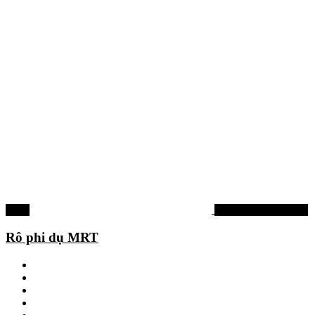
-26%
Tinh mùi, hương liệu
Rô phi dụ MRT