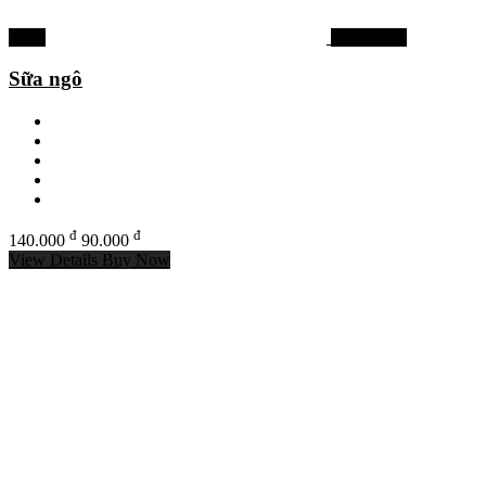
-36%
Mồi câu cá
Sữa ngô
đ
đ
140.000
90.000
View Details
Buy Now