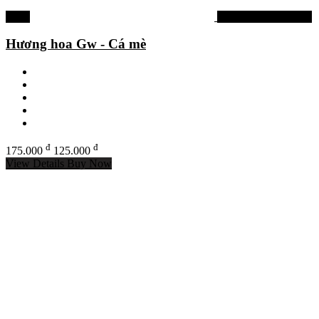
-29%
Tinh mùi, hương liệu
Hương hoa Gw - Cá mè
đ
đ
175.000
125.000
View Details
Buy Now