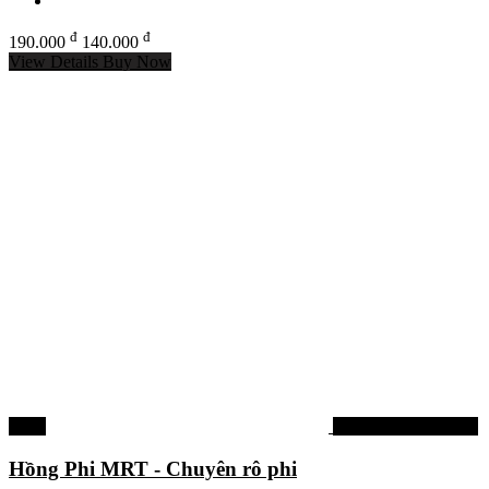
đ
đ
190.000
140.000
View Details
Buy Now
-26%
Tinh mùi, hương liệu
Hồng Phi MRT - Chuyên rô phi