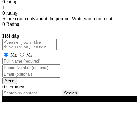
0
rating
1
0
rating
Share comments about the product
Write your comment
0 Rating
Hỏi đáp
Mr.
Ms.
Send
0 Comment
Search
Best-Selling Products