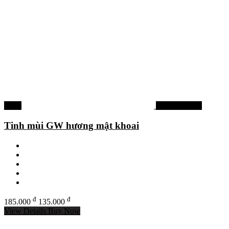
-27%
Phụ kiện khác
Tinh mùi GW hương mật khoai
đ
đ
185.000
135.000
View Details
Buy Now