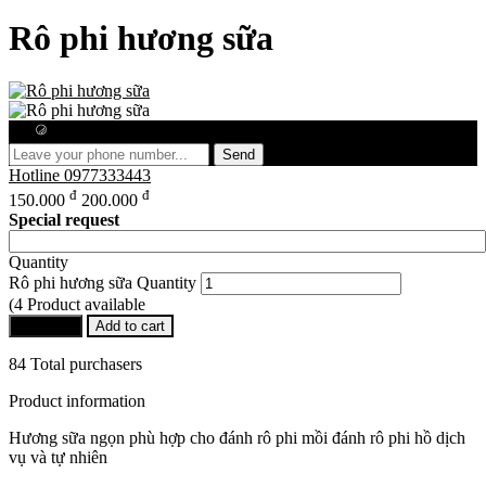
Rô phi hương sữa
Free consultation
Send
Hotline
0977333443
đ
đ
150.000
200.000
Special request
Quantity
Rô phi hương sữa Quantity
(4 Product available
Buy Now
Add to cart
84 Total purchasers
Product information
Hương sữa ngọn phù hợp cho đánh rô phi mồi đánh rô phi hồ dịch
vụ và tự nhiên