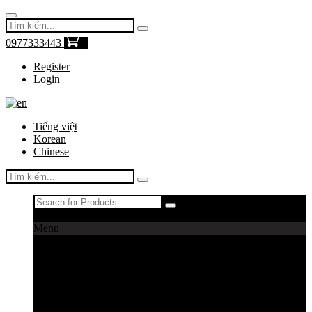
0977333443
0
Register
Login
Tiếng việt
Korean
Chinese
Register
|
Login
Menu
Máy câu cá
Máy câu daiwa
Máy câu shimano