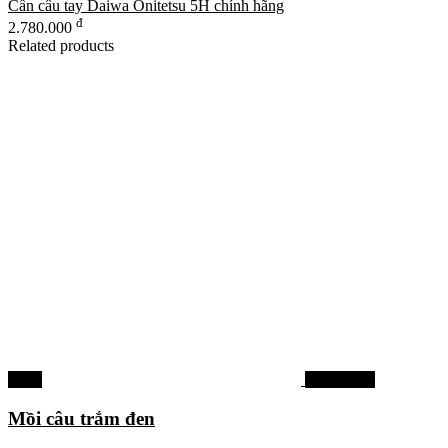
Cần câu tay Daiwa Onitetsu 5H chính hãng
đ
2.780.000
Related products
-28%
Mồi câu cá
Mồi câu trắm đen