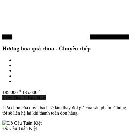
-27%
Tinh mùi, hương liệu
Hương hoa quả chua - Chuyên chép
đ
đ
185.000
135.000
View Details
Buy Now
Lựa chọn của quý khách sẽ làm thay đổi giá của sản phẩm. Chúng
tôi sẽ liên hệ lại khi thanh toán đơn hàng.
Đồ Câu Tuấn Kiệt