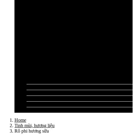
Cần câu lục Shimano
Dây câu lục
Dây cước câu lục
Dây dù câu lục
Dây link câu lục
Phao câu lục
Ghế câu, Ô câu lục
Lưỡi câu lục
Phụ kiện câu lục
Tất cả sản phẩm
Tư vấn đồ câu
Kinh nghiệm câu
Video clip
Liên hệ
Home
Tinh mùi, hương liệu
Rô phi hương sữa