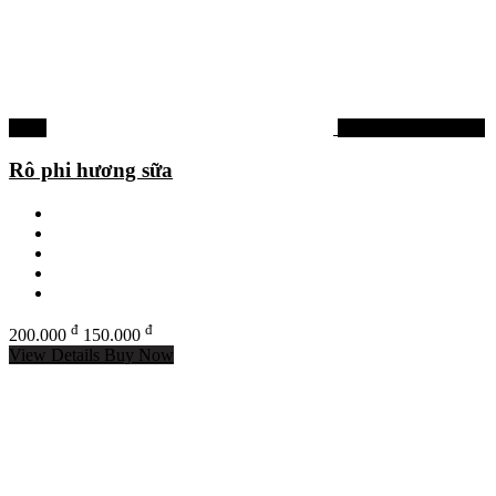
-25%
Tinh mùi, hương liệu
Rô phi hương sữa
đ
đ
200.000
150.000
View Details
Buy Now