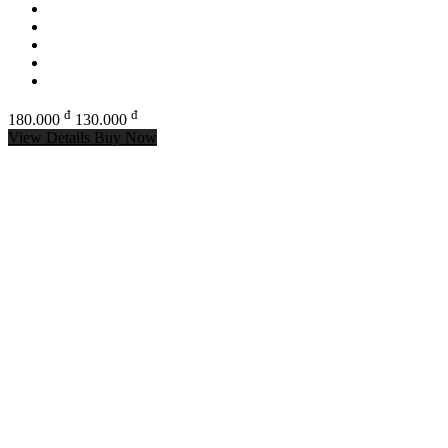
đ
đ
180.000
130.000
View Details
Buy Now