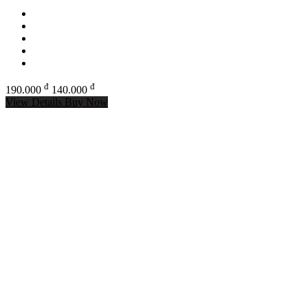
đ
đ
190.000
140.000
View Details
Buy Now