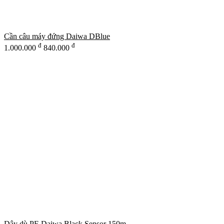
Cần câu máy đứng Daiwa DBlue
đ
đ
1.000.000
840.000
Dây dù PE Daiwa Black Sensor 150m