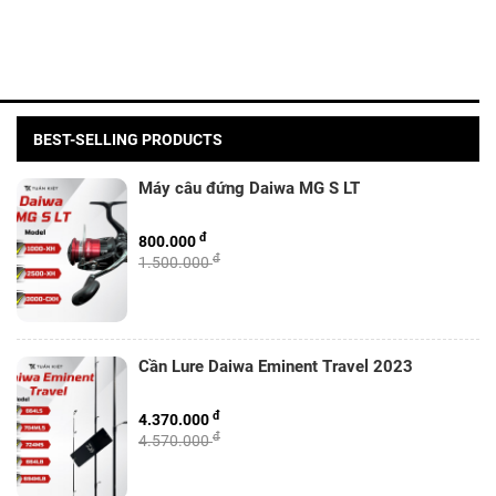
BEST-SELLING PRODUCTS
Máy câu đứng Daiwa MG S LT
đ
800.000
đ
1.500.000
Cần Lure Daiwa Eminent Travel 2023
đ
4.370.000
đ
4.570.000