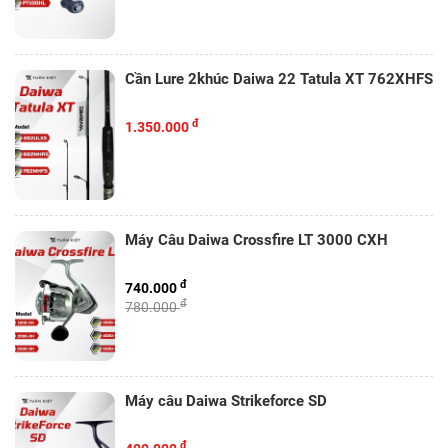
Cần Lure 2khúc Daiwa 22 Tatula XT 762XHFS
đ
1.350.000
Máy Câu Daiwa Crossfire LT 3000 CXH
đ
740.000
đ
780.000
Máy câu Daiwa Strikeforce SD
đ