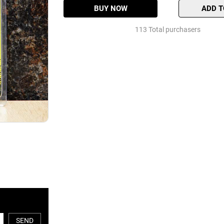
Taan
BUY NOW
ADD T
loại
xịn
113 Total purchasers
Quantity
SEND