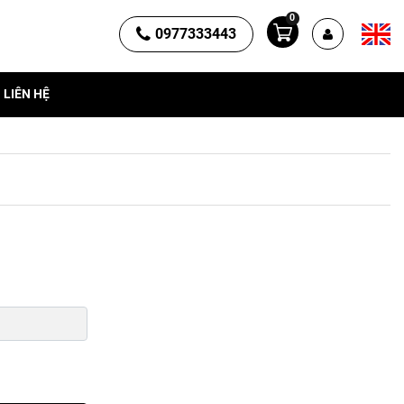
0
0977333443
LIÊN HỆ