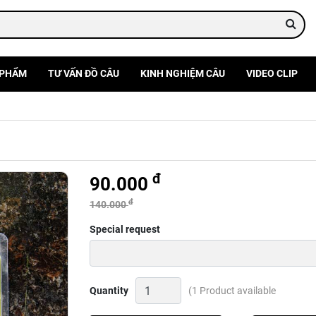
 PHẨM
TƯ VẤN ĐỒ CÂU
KINH NGHIỆM CÂU
VIDEO CLIP
đ
90.000
đ
140.000
Special request
Quấn
Quantity
(1 Product available
cán
cần