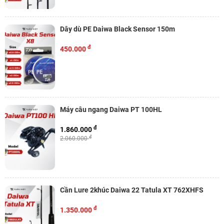
Dây dù PE Daiwa Black Sensor 150m
đ
450.000
Máy câu ngang Daiwa PT 100HL
đ
1.860.000
đ
2.060.000
Cần Lure 2khúc Daiwa 22 Tatula XT 762XHFS
đ
1.350.000