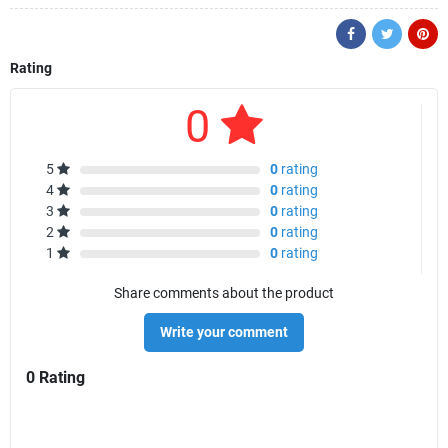
Rating
0
5
0
rating
4
0
rating
3
0
rating
2
0
rating
1
0
rating
Share comments about the product
Write your comment
0 Rating