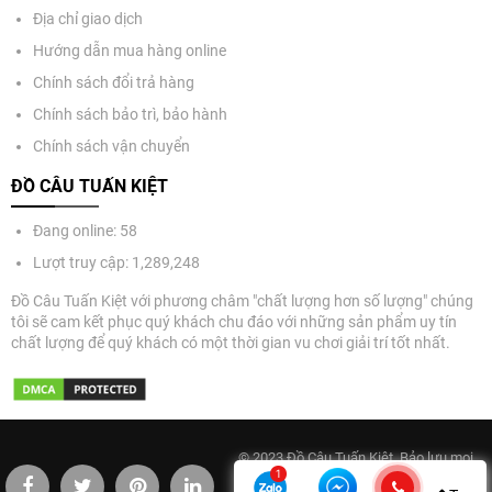
Địa chỉ giao dịch
Hướng dẫn mua hàng online
Chính sách đổi trả hàng
Chính sách bảo trì, bảo hành
Chính sách vận chuyển
ĐỒ CÂU TUẤN KIỆT
Đang online: 58
Lượt truy cập: 1,289,248
Đồ Câu Tuấn Kiệt với phương châm "chất lượng hơn số lượng" chúng
tôi sẽ cam kết phục quý khách chu đáo với những sản phẩm uy tín
chất lượng để quý khách có một thời gian vu chơi giải trí tốt nhất.
© 2023 Đồ Câu Tuấn Kiệt. Bảo lưu mọi
quyền. Điện thoại: 0977333443.