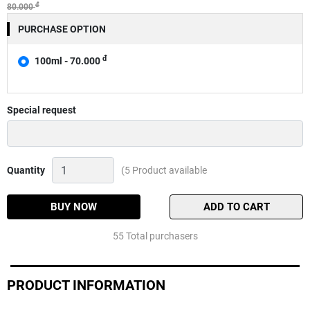
đ
80.000
PURCHASE OPTION
đ
100ml - 70.000
Special request
NHŨ
Quantity
(5 Product available
SỮA
THIÊN
MINH
BUY NOW
ADD TO CART
Quantity
55 Total purchasers
PRODUCT INFORMATION