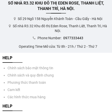
SỐ NHÀ R3.32 KHU ĐÔ THỊ EDEN ROSE, THANH LIỆT,
THANH TRÌ, HÀ NỘI.
Số 29 Ngõ 158 Nguyễn Khánh Toàn - Cầu Giấy - Hà Nội
Số nhà R3.32 Khu đô thị Eden Rose, Thanh Liệt, Thanh Trì, Hà
Nội.
Phone Number:
0977333443
Operating Time Mở cửa: Từ 8h - 21h / Thứ 2 - Thứ 7
HELP
Chính sách bảo mật thông tin
Chính sách và quy định chung
Phương thức thanh toán
Cam kết
Các hình thức mua hàng
HELP