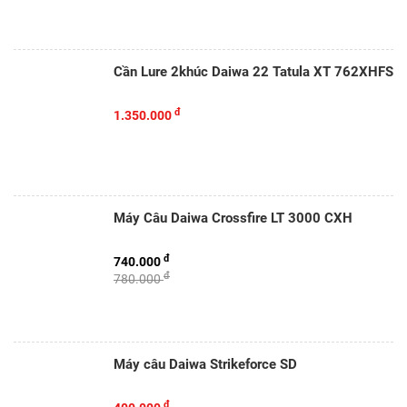
Cần Lure 2khúc Daiwa 22 Tatula XT 762XHFS
đ
1.350.000
Máy Câu Daiwa Crossfire LT 3000 CXH
đ
740.000
đ
780.000
Máy câu Daiwa Strikeforce SD
đ