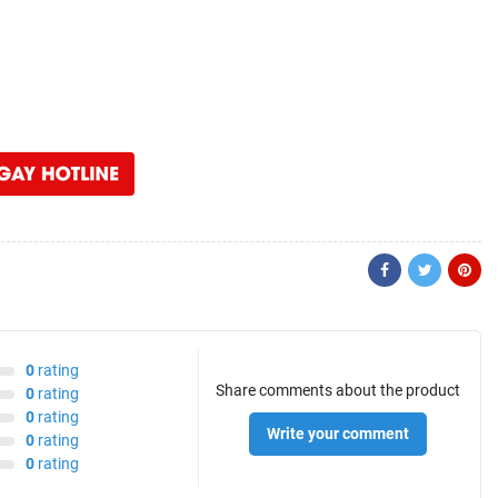
0
rating
Share comments about the product
0
rating
0
rating
Write your comment
0
rating
0
rating