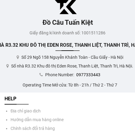
Đồ Câu Tuấn Kiệt
Giấy đăng kí kinh doanh số: 1001511286
À R3.32 KHU ĐÔ THỊ EDEN ROSE, THANH LIỆT, THANH TRÌ, H
Số 29 Ngõ 158 Nguyễn Khánh Toàn - Cầu Giấy - Hà Nội
Số nhà R3.32 Khu đô thị Eden Rose, Thanh Liệt, Thanh Trì, Hà Nội.
Phone Number:
0977333443
Operating Time Mở cửa: Từ 8h - 21h / Thứ 2 - Thứ 7
HELP
Địa chỉ giao dịch
Hướng dẫn mua hàng online
Chính sách đổi trả hàng