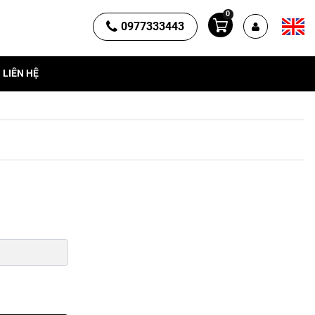
0
0977333443
LIÊN HỆ