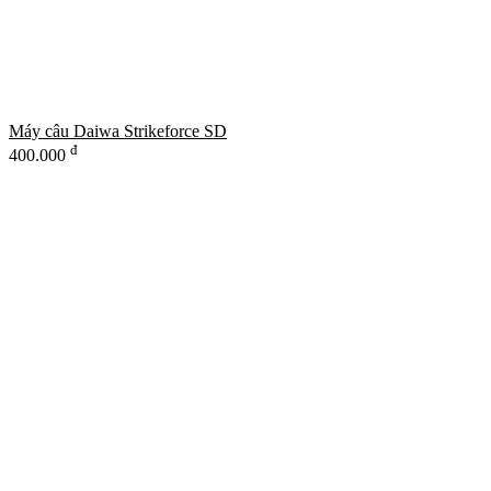
Máy câu Daiwa Strikeforce SD
đ
400.000