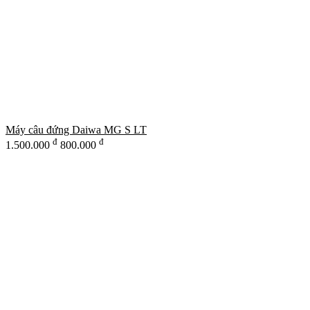
Máy câu đứng Daiwa MG S LT
đ
đ
1.500.000
800.000