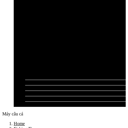
Cần câu lục Shimano
Dây câu lục
Dây cước câu lục
Dây dù câu lục
Dây link câu lục
Phao câu lục
Ghế câu, Ô câu lục
Lưỡi câu lục
Phụ kiện câu lục
Tất cả sản phẩm
Tư vấn đồ câu
Kinh nghiệm câu
Video clip
Liên hệ
Máy câu cá
Home