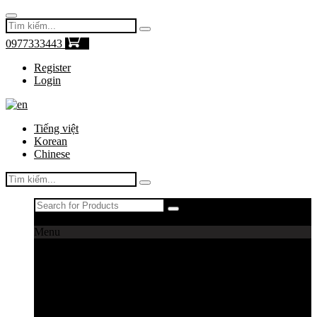
0977333443
0
Register
Login
Tiếng việt
Korean
Chinese
Register
|
Login
Menu
Máy câu cá
Máy câu daiwa
Máy câu shimano