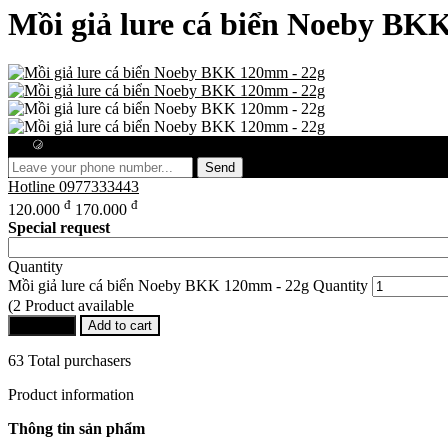
Mồi giả lure cá biển Noeby BK
Free consultation
Send
Hotline
0977333443
đ
đ
120.000
170.000
Special request
Quantity
Mồi giả lure cá biển Noeby BKK 120mm - 22g Quantity
(2 Product available
Buy Now
Add to cart
63 Total purchasers
Product information
Thông tin sản phẩm