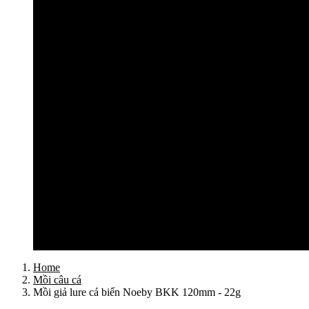
Cần câu lục Shimano
Dây câu lục
Dây cước câu lục
Dây dù câu lục
Dây link câu lục
Phao câu lục
Ghế câu, Ô câu lục
Lưỡi câu lục
Phụ kiện câu lục
Tất cả sản phẩm
Tư vấn đồ câu
Kinh nghiệm câu
Video clip
Liên hệ
Home
Mồi câu cá
Mồi giả lure cá biển Noeby BKK 120mm - 22g