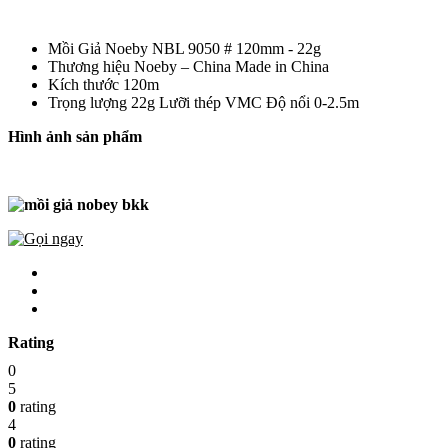
Mồi Giả Noeby NBL 9050 # 120mm - 22g
Thương hiệu Noeby – China Made in China
Kích thước 120m
Trọng lượng 22g Lưỡi thép VMC Độ nổi 0-2.5m
Hình ảnh sản phẩm
Rating
0
5
0
rating
4
0
rating