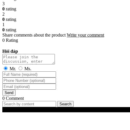
3
0
rating
2
0
rating
1
0
rating
Share comments about the product
Write your comment
0 Rating
Hỏi đáp
Mr.
Ms.
Send
0 Comment
Search
Best-Selling Products