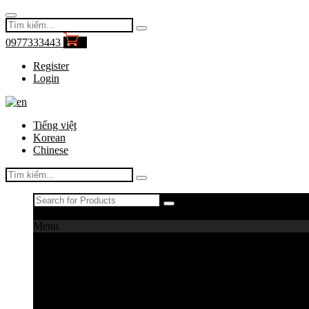
0977333443
0
Register
Login
Tiếng việt
Korean
Chinese
Register
|
Login
Menu
Máy câu cá
Máy câu daiwa
Máy câu shimano