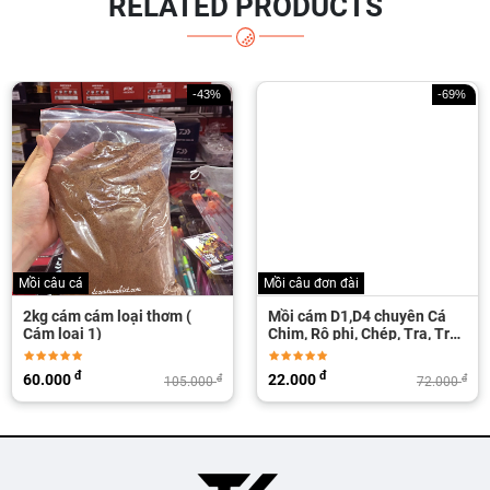
RELATED PRODUCTS
-43%
-69%
Mồi câu cá
Mồi câu đơn đài
2kg cám cám loại thơm (
Mồi cám D1,D4 chuyên Cá
Cám loại 1)
Chim, Rô phi, Chép, Tra, Trôi,
Trắm...
đ
đ
60.000
22.000
đ
đ
105.000
72.000