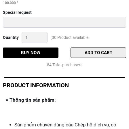
đ
100.000
Special request
Mồi
Quantity
(30 Product available
chép
hạt
sa
BUY NOW
ADD TO CART
phạm
Quantity
84 Total purchasers
PRODUCT INFORMATION
♦
Thông tin sản phẩm:
Sản phẩm chuyên dùng câu Chép hồ dịch vụ, có