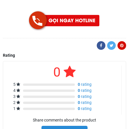
Rating
0
5
0
rating
4
0
rating
3
0
rating
2
0
rating
1
0
rating
Share comments about the product