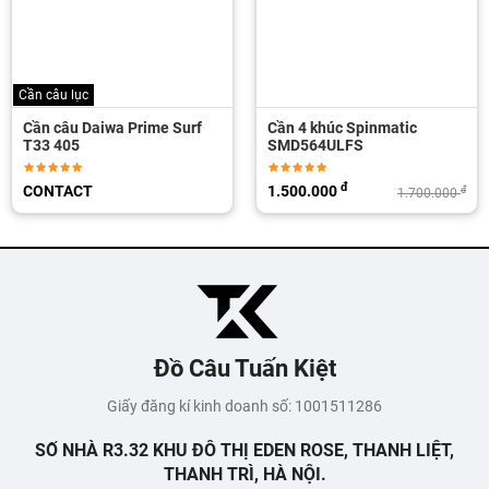
Cần câu lục
Cần câu Daiwa Prime Surf
Cần 4 khúc Spinmatic
T33 405
SMD564ULFS
đ
CONTACT
1.500.000
đ
1.700.000
Đồ Câu Tuấn Kiệt
Giấy đăng kí kinh doanh số: 1001511286
SỐ NHÀ R3.32 KHU ĐÔ THỊ EDEN ROSE, THANH LIỆT,
THANH TRÌ, HÀ NỘI.