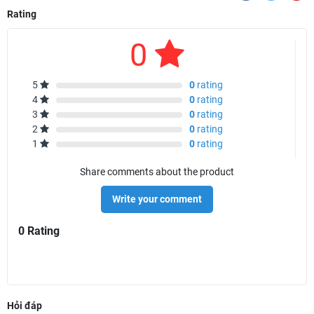
Rating
0
5
0
rating
4
0
rating
3
0
rating
2
0
rating
1
0
rating
Share comments about the product
Write your comment
0 Rating
Hỏi đáp