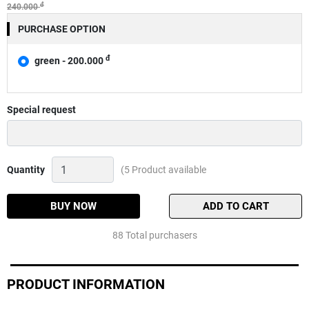
đ
240.000
PURCHASE OPTION
đ
green - 200.000
Special request
Mồi
Quantity
(5 Product available
câu
Daiwa
Saltiga
BUY NOW
ADD TO CART
SK
Jig
88 Total purchasers
Quantity
PRODUCT INFORMATION