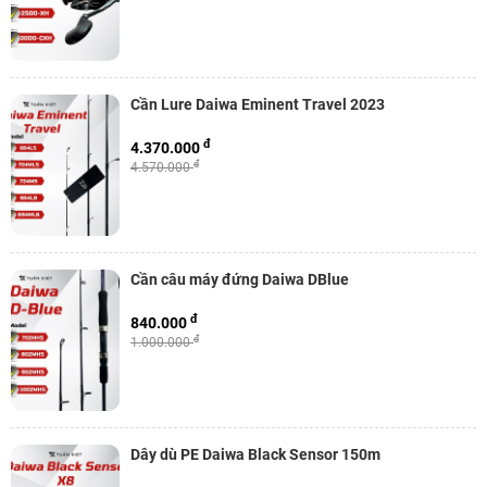
Cần Lure Daiwa Eminent Travel 2023
đ
4.370.000
đ
4.570.000
Cần câu máy đứng Daiwa DBlue
đ
840.000
đ
1.000.000
Dây dù PE Daiwa Black Sensor 150m