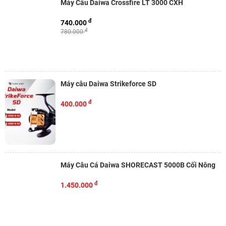
Máy Câu Daiwa Crossfire LT 3000 CXH
đ
740.000
đ
780.000
Máy câu Daiwa Strikeforce SD
đ
400.000
Máy Câu Cá Daiwa SHORECAST 5000B Cối Nông
đ
1.450.000