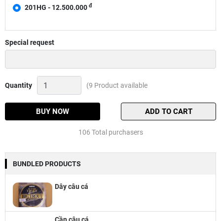
đ
201HG - 12.500.000
Special request
Máy
Quantity
(9 Product available
ngang
Shimano
Calutta
BUY NOW
ADD TO CART
Conquest
DC
106 Total purchasers
2020
Quantity
BUNDLED PRODUCTS
Dây câu cá
Cần câu cá