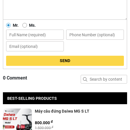
Mr.
Ms.
SEND
0 Comment
BEST-SELLING PRODUCTS
Máy câu đứng Daiwa MG S LT
đ
800.000
đ
1.500.000