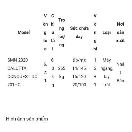
V
C
V
Trọ
òn
hị
ò
Nơi
ng
Sức chứa
Model
g
u
n
Loại
sản
lượ
dây
tu
tả
g
xuất
ng
a
i
bi
SMN 2020
6.
(lb/m):
1
Máy
6.
Nhậ
CALUTTA
0
265
14/145,
2
ngang,
2:
t
CONQUEST DC
k
kg
16/120,
+
tay
1
Bản
201HG
g
20/100
1
trái
Hình ảnh sản phẩm