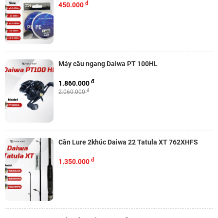
đ
450.000
Máy câu ngang Daiwa PT 100HL
đ
1.860.000
đ
2.060.000
Cần Lure 2khúc Daiwa 22 Tatula XT 762XHFS
đ
1.350.000