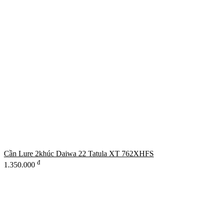
Cần Lure 2khúc Daiwa 22 Tatula XT 762XHFS
đ
1.350.000