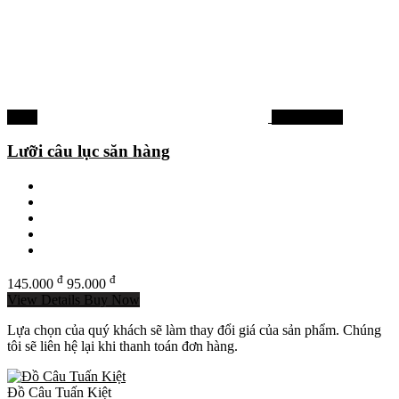
-34%
Lưỡi câu lục
Lưỡi câu lục săn hàng
đ
đ
145.000
95.000
View Details
Buy Now
Lựa chọn của quý khách sẽ làm thay đổi giá của sản phẩm. Chúng
tôi sẽ liên hệ lại khi thanh toán đơn hàng.
Đồ Câu Tuấn Kiệt