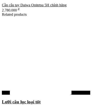
Cần câu tay Daiwa Onitetsu 5H chính hãng
đ
2.780.000
Related products
-37%
Lưỡi câu lục
Lưỡi câu lục loại tốt