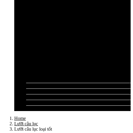
Cần câu lục Shimano
Dây câu lục
Dây cước câu lục
Dây dù câu lục
Dây link câu lục
Phao câu lục
Ghế câu, Ô câu lục
Lưỡi câu lục
Phụ kiện câu lục
Tất cả sản phẩm
Tư vấn đồ câu
Kinh nghiệm câu
Video clip
Liên hệ
Home
Lưỡi câu lục
Lưỡi câu lục loại tốt