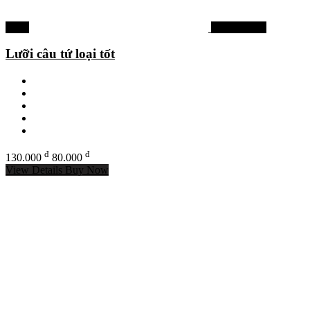
-38%
Lưỡi câu lục
Lưỡi câu tứ loại tốt
đ
đ
130.000
80.000
View Details
Buy Now