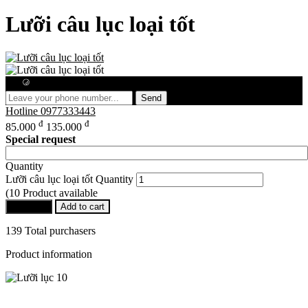
Lưỡi câu lục loại tốt
Free consultation
Send
Hotline
0977333443
đ
đ
85.000
135.000
Special request
Quantity
Lưỡi câu lục loại tốt Quantity
(10 Product available
Buy Now
Add to cart
139 Total purchasers
Product information