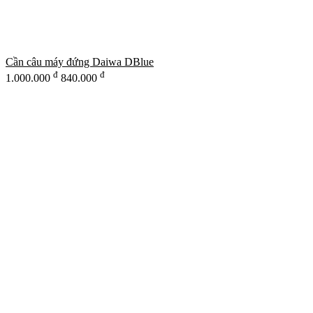
Cần câu máy đứng Daiwa DBlue
đ
đ
1.000.000
840.000