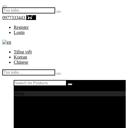
0977333443
0
Register
Login
Tiếng việt
Korean
Chinese
Register
|
Login
Menu
Máy câu cá
Máy câu daiwa
Máy câu shimano