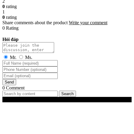
2
0
rating
1
0
rating
Share comments about the product
Write your comment
0 Rating
Hỏi đáp
Mr.
Ms.
Send
0 Comment
Search
Best-Selling Products