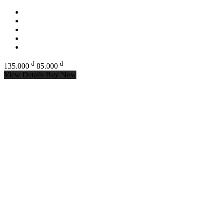
đ
đ
135.000
85.000
View Details
Buy Now