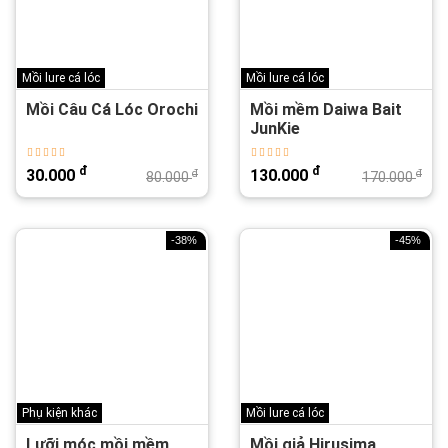
Mồi lure cá lóc
Mồi lure cá lóc
Mồi Câu Cá Lóc Orochi
Mồi mềm Daiwa Bait
JunKie
đ
đ
30.000
130.000
đ
đ
80.000
170.000
-38%
-45%
Phụ kiện khác
Mồi lure cá lóc
Lưỡi móc mồi mềm
Mồi giả Hirusima