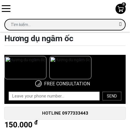
0
Home
Mồi câu cá
Hương dụ ngâm ốc
Hương dụ ngâm ốc
FREE CONSULTATION
SEND
HOTLINE
0977333443
đ
150.000