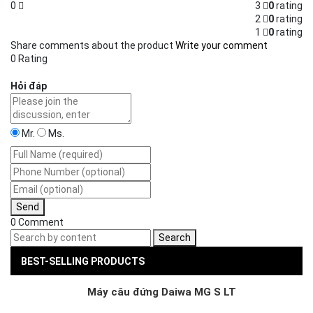
0
3
0
rating
2
0
rating
1
0
rating
Share comments about the product
Write your comment
0 Rating
Hỏi đáp
Mr.
Ms.
Send
0 Comment
Search
BEST-SELLING PRODUCTS
Máy câu đứng Daiwa MG S LT