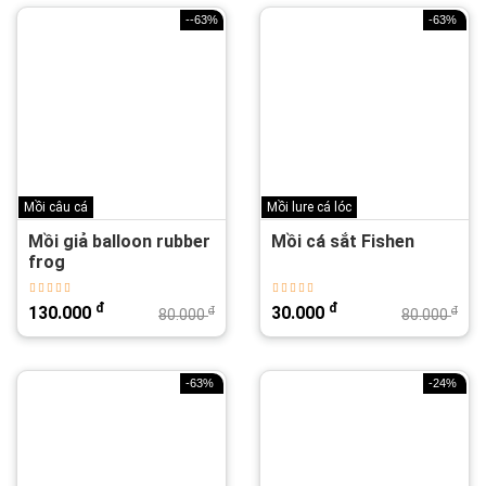
--63%
-63%
Mồi câu cá
Mồi lure cá lóc
Mồi giả balloon rubber
Mồi cá sắt Fishen
frog
đ
đ
130.000
30.000
đ
đ
80.000
80.000
-63%
-24%