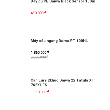
Dây dù PE Daiwa Black Sensor 150m
đ
450.000
Máy câu ngang Daiwa PT 100HL
đ
1.860.000
đ
2.060.000
Cần Lure 2khúc Daiwa 22 Tatula XT
762XHFS
đ
1.350.000