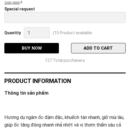
đ
200.000
Special request
Hương
Quantity
(15 Product available
dụ
ngâm
ốc
BUY NOW
ADD TO CART
Quantity
127 Total purchasers
PRODUCT INFORMATION
Thông tin sản phẩm
Hương dụ ngâm ốc đậm đặc, khuếch tán nhanh, giữ mùi lâu,
giúp ốc tăng động nhanh nhả nhớt và vị thơm thấm sâu cả