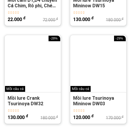
Mồi cám D1,D4 chuyên
Mồi lure Tsurinoya
Cá Chim, Rô phi, Chép,
Mininow DW15
Tra, Trôi, Trắm...
đ
đ
22.000
130.000
đ
đ
72.000
180.000
-28%
-29%
Mồi câu cá
Mồi câu cá
Mồi lure Crank
Mồi lure Tsurinoya
Tsurinoya DW32
Mininow DW03
đ
đ
130.000
120.000
đ
đ
180.000
170.000