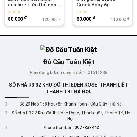
câu lure Lưỡi thủ công
Crank Bony 6g
Ar15
đ
đ
80.000
60.000
đ
đ
130.000
110.000
Đồ Câu Tuấn Kiệt
Giấy đăng kí kinh doanh số: 1001511286
SỐ NHÀ R3.32 KHU ĐÔ THỊ EDEN ROSE, THANH LIỆT,
THANH TRÌ, HÀ NỘI.
Số 29 Ngõ 158 Nguyễn Khánh Toàn - Cầu Giấy - Hà Nội
Số nhà R3.32 Khu đô thị Eden Rose, Thanh Liệt, Thanh Trì, Hà
Nội.
Phone Number:
0977333443