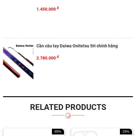
đ
1.450.000
Cần câu tay Daiwa Onitetsu 5H chính hãng
đ
2.780.000
RELATED PRODUCTS
-89%
-29%