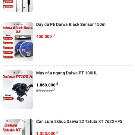
Dây dù PE Daiwa Black Sensor 150m
đ
450.000
Máy câu ngang Daiwa PT 100HL
đ
1.860.000
đ
2.060.000
Cần Lure 2khúc Daiwa 22 Tatula XT 762XHFS
đ
1.350.000