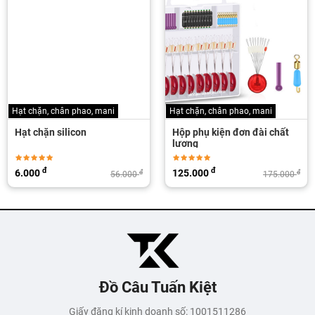
Hạt chặn, chân phao, mani
Hạt chặn, chân phao, mani
Hạt chặn silicon
Hộp phụ kiện đơn đài chất
lượng
đ
đ
6.000
125.000
đ
đ
56.000
175.000
Đồ Câu Tuấn Kiệt
Giấy đăng kí kinh doanh số: 1001511286