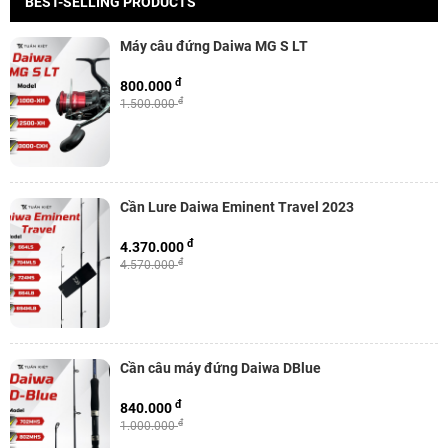
BEST-SELLING PRODUCTS
Máy câu đứng Daiwa MG S LT
đ
800.000
đ
1.500.000
Cần Lure Daiwa Eminent Travel 2023
đ
4.370.000
đ
4.570.000
Cần câu máy đứng Daiwa DBlue
đ
840.000
đ
1.000.000