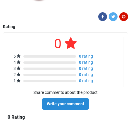
Rating
0
5
0
rating
4
0
rating
3
0
rating
2
0
rating
1
0
rating
Share comments about the product
Write your comment
0 Rating