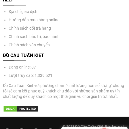
Địa chỉ giao dịch
Hướng dẫn mua hàng online
Chính sách đổi trả hàng
Chính sách bảo trì, bảo hành
Chính sách vận chuyển
ĐỒ CÂU TUẤN KIỆT
Đang online: 87
Lượt truy cập: 1,339,521
Đồ Câu Tuấn Kiệt với phương châm "chất lượng hơn số lượng" chúng
tôi sẽ cam kết phục quý khách chu đáo với những sản phẩm uy tín
chất lượng để quý khách có một thời gian vu chơi giải trí tốt nhất.
© 2023 Đồ Câu Tuấn Kiệt. Bảo lưu mọi