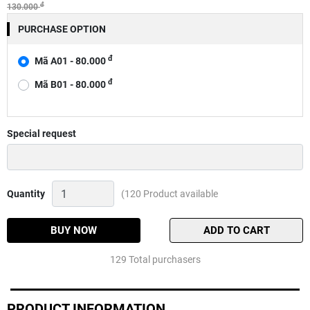
đ
130.000
PURCHASE OPTION
đ
Mã A01 - 80.000
đ
Mã B01 - 80.000
Special request
Hộp
Quantity
(120 Product available
phụ
kiện
làm
BUY NOW
ADD TO CART
trục
silicon
129 Total purchasers
Quantity
PRODUCT INFORMATION