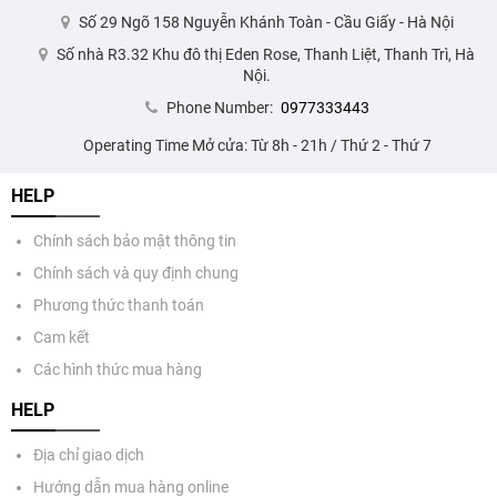
Số 29 Ngõ 158 Nguyễn Khánh Toàn - Cầu Giấy - Hà Nội
Số nhà R3.32 Khu đô thị Eden Rose, Thanh Liệt, Thanh Trì, Hà
Nội.
Phone Number:
0977333443
Operating Time Mở cửa: Từ 8h - 21h / Thứ 2 - Thứ 7
HELP
Chính sách bảo mật thông tin
Chính sách và quy định chung
Phương thức thanh toán
Cam kết
Các hình thức mua hàng
HELP
Địa chỉ giao dịch
Hướng dẫn mua hàng online