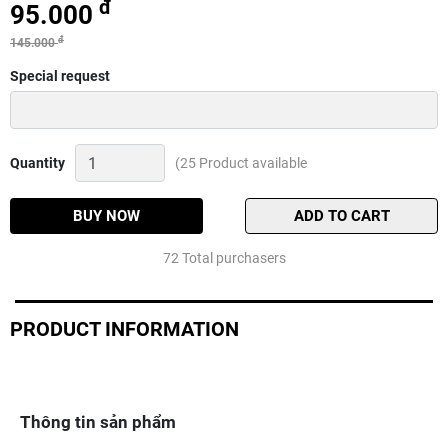
đ
95.000
đ
145.000
Special request
Hộp
Quantity
(25 Product available
3
ngăn
đựng
BUY NOW
ADD TO CART
phao
trục
72 Total purchasers
thẻo
45cm
Quantity
PRODUCT INFORMATION
Thông tin sản phẩm