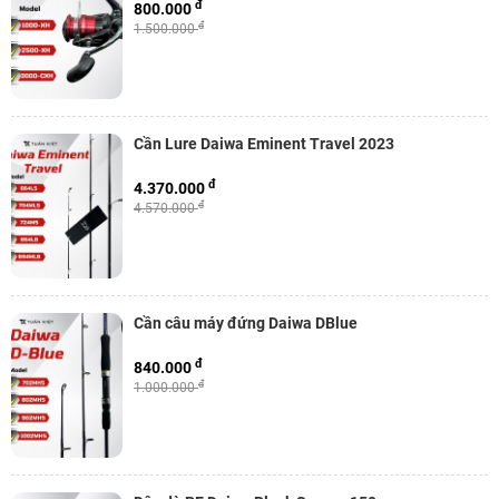
đ
800.000
đ
1.500.000
Cần Lure Daiwa Eminent Travel 2023
đ
4.370.000
đ
4.570.000
Cần câu máy đứng Daiwa DBlue
đ
840.000
đ
1.000.000