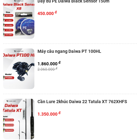
Dây dù PE Daiwa Black Sensor 150m
đ
450.000
Máy câu ngang Daiwa PT 100HL
đ
1.860.000
đ
2.060.000
Cần Lure 2khúc Daiwa 22 Tatula XT 762XHFS
đ
1.350.000