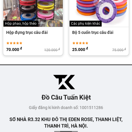
Hộp phao, hộp thẻo
Các phụ kiện khác
Hộp đựng trục câu đài
Bộ 5 cuốn trục câu đài
đ
đ
70.000
25.000
đ
đ
120.000
75.000
Đồ Câu Tuấn Kiệt
Giấy đăng kí kinh doanh số: 1001511286
SỐ NHÀ R3.32 KHU ĐÔ THỊ EDEN ROSE, THANH LIỆT,
THANH TRÌ, HÀ NỘI.