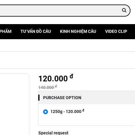
 PHẨM
TƯ VẤN ĐỒ CÂU
KINH NGHIỆM CÂU
VIDEO CLIP
đ
120.000
đ
140.000
PURCHASE OPTION
đ
1250g - 120.000
Special request