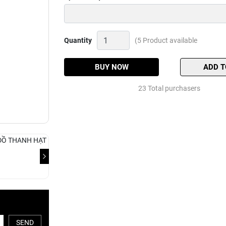
ĐỒ
Quantity
(5 Product available
THANH
HẠT
Quantity
BUY NOW
ADD T
23 Total purchasers
SEND