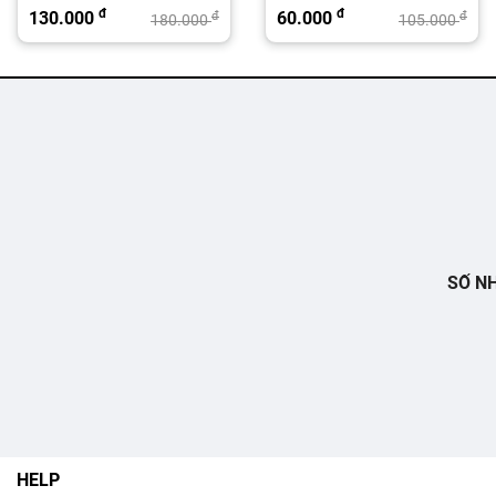
đ
đ
130.000
60.000
đ
đ
180.000
105.000
SỐ NH
HELP