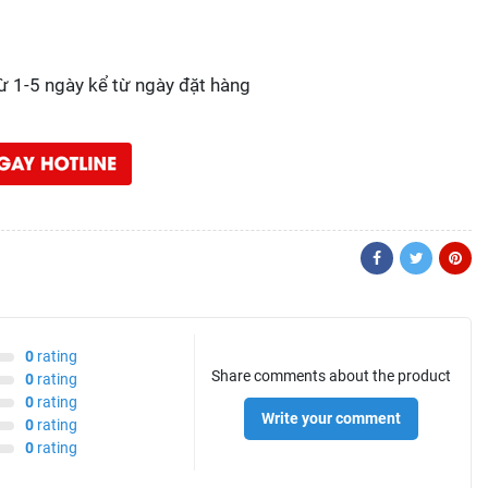
từ 1-5 ngày kể từ ngày đặt hàng
0
rating
Share comments about the product
0
rating
0
rating
Write your comment
0
rating
0
rating