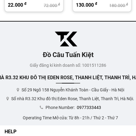
đ
đ
22.000
130.000
đ
đ
72.000
180.000
Đồ Câu Tuấn Kiệt
Giấy đăng kí kinh doanh số: 1001511286
À R3.32 KHU ĐÔ THỊ EDEN ROSE, THANH LIỆT, THANH TRÌ, H
Số 29 Ngõ 158 Nguyễn Khánh Toàn - Cầu Giấy - Hà Nội
Số nhà R3.32 Khu đô thị Eden Rose, Thanh Liệt, Thanh Trì, Hà Nội.
Phone Number:
0977333443
Operating Time Mở cửa: Từ 8h - 21h / Thứ 2 - Thứ 7
HELP