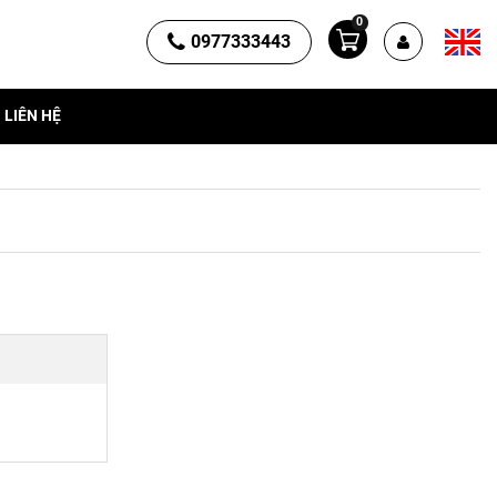
0
0977333443
LIÊN HỆ