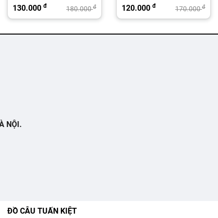
đ
đ
130.000
120.000
đ
đ
180.000
170.000
À NỘI.
ĐỒ CÂU TUẤN KIỆT