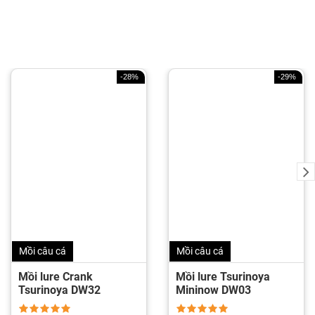
-28%
-29%
Mồi câu cá
Mồi câu cá
Mồi lure Crank
Mồi lure Tsurinoya
Tsurinoya DW32
Mininow DW03