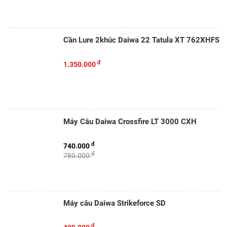
Cần Lure 2khúc Daiwa 22 Tatula XT 762XHFS
đ
1.350.000
Máy Câu Daiwa Crossfire LT 3000 CXH
đ
740.000
đ
780.000
Máy câu Daiwa Strikeforce SD
đ