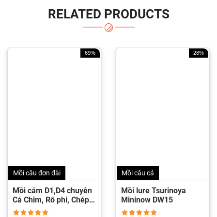
RELATED PRODUCTS
-69%
-28%
Mồi câu đơn đài
Mồi câu cá
Mồi cám D1,D4 chuyên
Mồi lure Tsurinoya
Cá Chim, Rô phi, Chép,
Mininow DW15
Tra, Trôi, Trắm...