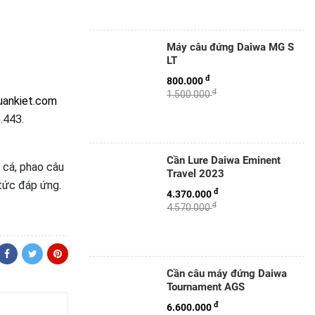
Máy câu đứng Daiwa MG S
LT
đ
800.000
đ
1.500.000
uankiet.com
.443.
Cần Lure Daiwa Eminent
 cá, phao câu
Travel 2023
 tức đáp ứng.
đ
4.370.000
đ
4.570.000
Cần câu máy đứng Daiwa
Tournament AGS
đ
6.600.000