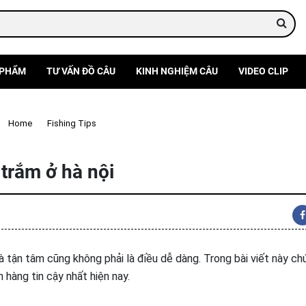
 PHẨM
TƯ VẤN ĐỒ CÂU
KINH NGHIỆM CÂU
VIDEO CLIP
Home
Fishing Tips
Địa điểm bán mồi câu cá trôi chép trắm ở hà nội
 trắm ở hà nội
à tận tâm cũng không phải là điều dễ dàng. Trong bài viết này ch
hàng tin cậy nhất hiện nay.