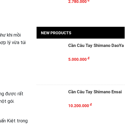
đ
2.780.000
NEW PRODUCTS
như khi mồi
ợp lý vừa túi
Cần Câu Tay Shimano DaoYa
đ
5.000.000
Cần Câu Tay Shimano Ensai
ùng được rất
một gói.
đ
10.200.000
uấn Kiệt trong