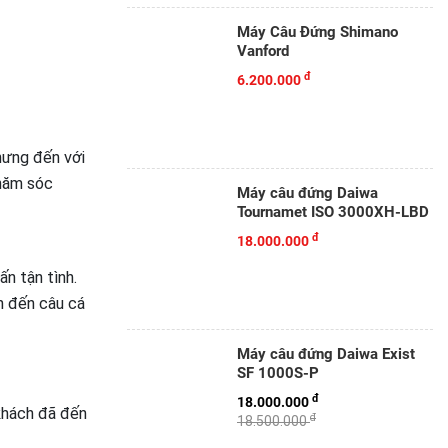
Máy Câu Đứng Shimano
Vanford
đ
6.200.000
hưng đến với
chăm sóc
Máy câu đứng Daiwa
Tournamet ISO 3000XH-LBD
đ
18.000.000
ấn tận tình.
n đến câu cá
Máy câu đứng Daiwa Exist
SF 1000S-P
đ
18.000.000
khách đã đến
đ
18.500.000