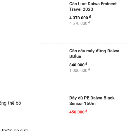
Cần Lure Daiwa Eminent
Travel 2023
đ
4.370.000
đ
4.570.000
Cần câu máy đứng Daiwa
DBlue
đ
840.000
đ
1.000.000
Dây dù PE Daiwa Black
ông thể bỏ
Sensor 150m
đ
450.000
ồi thơm có sức