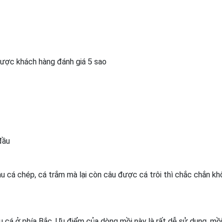
 được khách hàng đánh giá 5 sao
đầu
 cá chép, cá trắm mà lại còn câu được cá trôi thì chắc chắn kh
 cá ở phía Bắc. Ưu điểm của dòng mồi này là rất dễ sử dụng, m