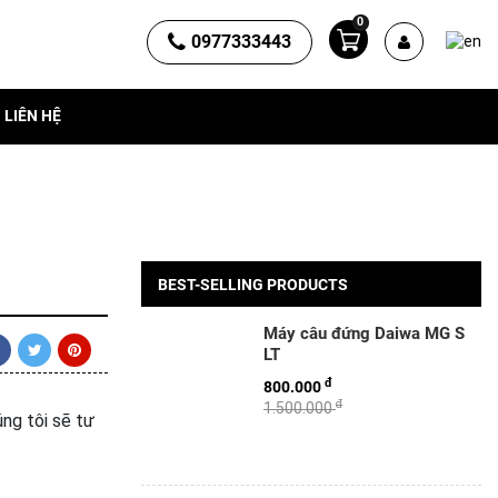
0
0977333443
LIÊN HỆ
BEST-SELLING PRODUCTS
Máy câu đứng Daiwa MG S
LT
đ
800.000
đ
1.500.000
úng tôi sẽ tư