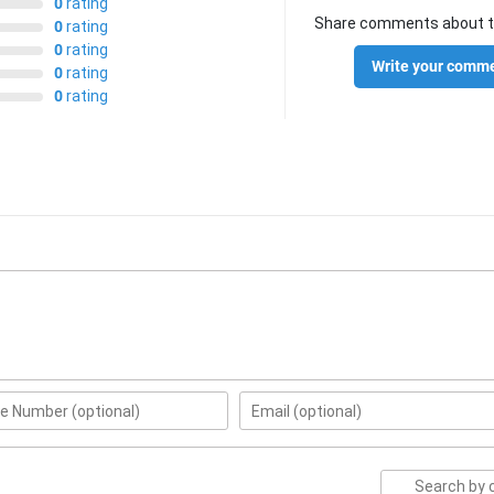
0
rating
Share comments about t
0
rating
0
rating
Write your comm
0
rating
0
rating