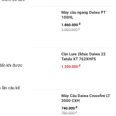
.
Máy câu ngang Daiwa PT
100HL
đ
1.860.000
đ
2.060.000
Cần Lure 2khúc Daiwa 22
Tatula XT 762XHFS
đến khi được
đ
1.350.000
 lần câu kế
Máy Câu Daiwa Crossfire LT
3000 CXH
đ
740.000
đ
780.000