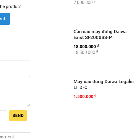
đ
7.000.000
he product
ent
Cần câu máy đứng Daiwa
Exist SF2000SS-P
đ
18.000.000
đ
18.500.000
Máy câu đứng Daiwa Legalis
LT D-C
đ
1.500.000
SEND