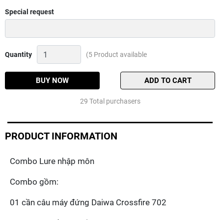
Special request
Combo
Quantity
(5 Product available
Lure
nhập
môn
BUY NOW
ADD TO CART
Quantity
29 Total purchasers
PRODUCT INFORMATION
Combo Lure nhập môn
Combo gồm:
01 cần câu máy đứng Daiwa Crossfire 702