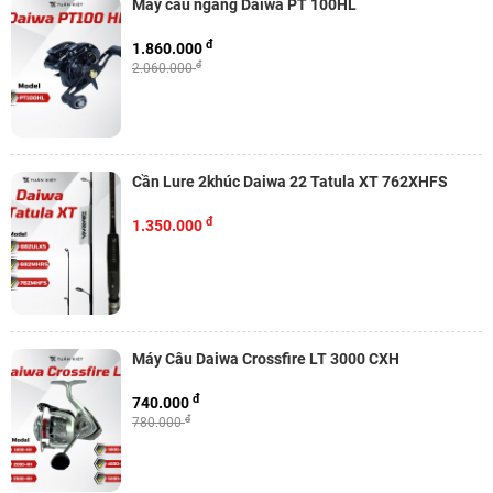
Máy câu ngang Daiwa PT 100HL
đ
1.860.000
đ
2.060.000
Cần Lure 2khúc Daiwa 22 Tatula XT 762XHFS
đ
1.350.000
Máy Câu Daiwa Crossfire LT 3000 CXH
đ
740.000
đ
780.000