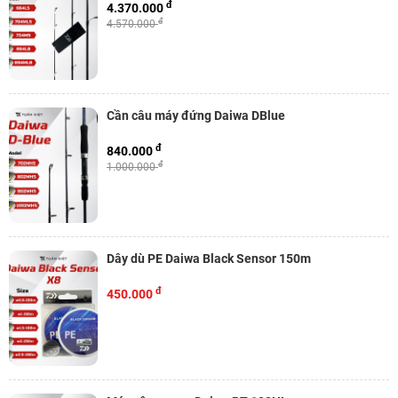
đ
4.370.000
đ
4.570.000
Cần câu máy đứng Daiwa DBlue
đ
840.000
đ
1.000.000
Dây dù PE Daiwa Black Sensor 150m
đ
450.000