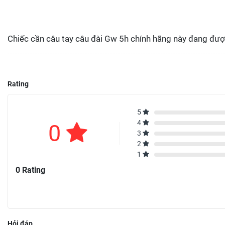
Chiếc cần câu tay câu đài Gw 5h chính hãng này đang được
Rating
5
4
0
3
2
1
0 Rating
Hỏi đáp