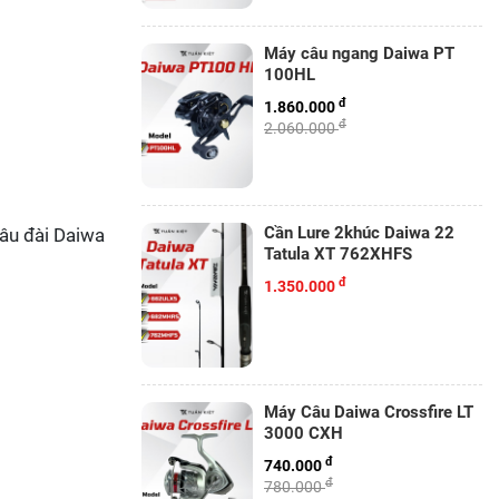
Máy câu ngang Daiwa PT
100HL
đ
1.860.000
đ
2.060.000
Cần Lure 2khúc Daiwa 22
câu đài Daiwa
Tatula XT 762XHFS
đ
1.350.000
Máy Câu Daiwa Crossfire LT
3000 CXH
đ
740.000
đ
780.000