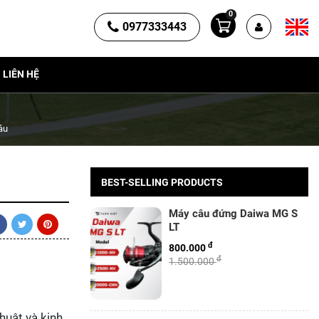
0
0977333443
LIÊN HỆ
âu
BEST-SELLING PRODUCTS
Máy câu đứng Daiwa MG S
LT
đ
800.000
đ
1.500.000
huật và kinh