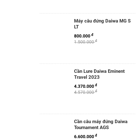
Máy câu đứng Daiwa MG S
LT
đ
800.000
đ
1.500.000
Cần Lure Daiwa Eminent
Travel 2023
đ
4.370.000
đ
4.570.000
Cần câu máy đứng Daiwa
Tournament AGS
đ
6.600.000