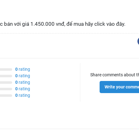
 bán với giá 1.450.000 vnđ, để mua hãy click vào đây.
0
rating
Share comments about t
0
rating
0
rating
Write your comm
0
rating
0
rating