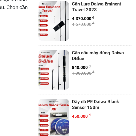
Cần Lure Daiwa Eminent
âu. Chọn cần
Travel 2023
đ
4.370.000
đ
4.570.000
Cần câu máy đứng Daiwa
DBlue
đ
840.000
đ
1.000.000
Dây dù PE Daiwa Black
Sensor 150m
đ
450.000