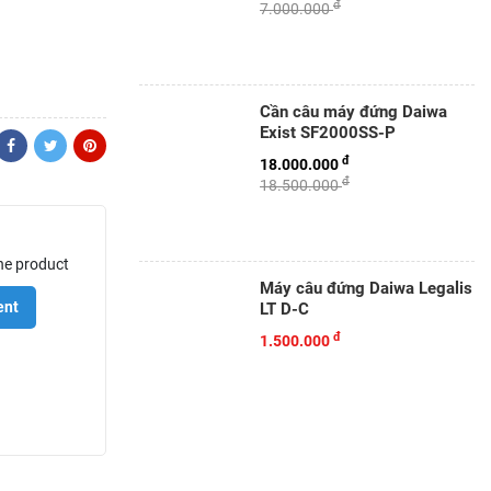
đ
7.000.000
Cần câu máy đứng Daiwa
Exist SF2000SS-P
đ
18.000.000
đ
18.500.000
he product
Máy câu đứng Daiwa Legalis
ent
LT D-C
đ
1.500.000