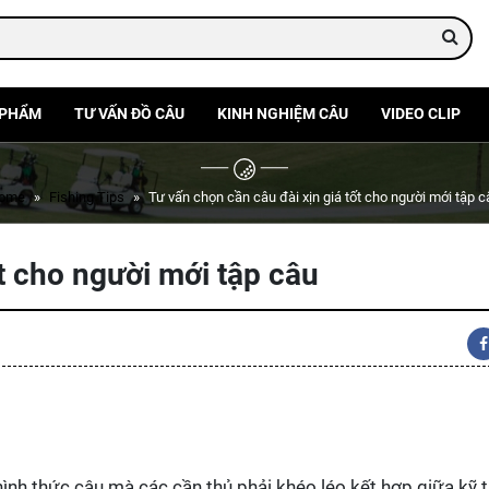
 PHẨM
TƯ VẤN ĐỒ CÂU
KINH NGHIỆM CÂU
VIDEO CLIP
ome
Fishing Tips
Tư vấn chọn cần câu đài xịn giá tốt cho người mới tập c
t cho người mới tập câu
ình thức câu mà các cần thủ phải khéo léo kết hợp giữa kỹ t