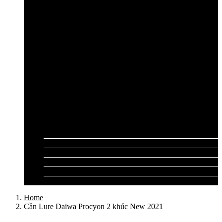
Cần câu lục Shimano
Dây câu lục
Dây cước câu lục
Dây dù câu lục
Dây link câu lục
Phao câu lục
Ghế câu, Ô câu lục
Lưỡi câu lục
Phụ kiện câu lục
Tất cả sản phẩm
Tư vấn đồ câu
Kinh nghiệm câu
Video clip
Liên hệ
Home
Cần Lure Daiwa Procyon 2 khúc New 2021