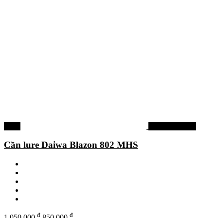
-19%
Cần câu Daiwa
Cần lure Daiwa Blazon 802 MHS
đ
đ
1.050.000
850.000