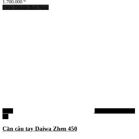
đ
1.700.000
View Details
Buy Now
-25%
Cần câu tay, cần câu
đài
Cần câu tay Daiwa Zhen 450