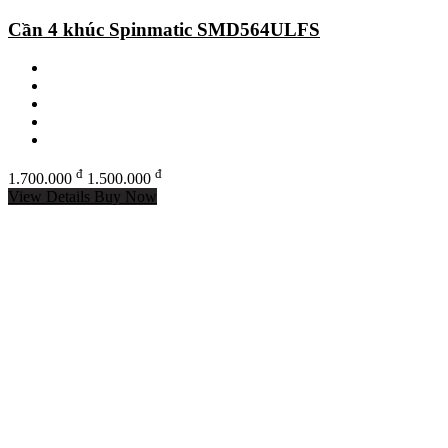
Cần 4 khúc Spinmatic SMD564ULFS
đ
đ
1.700.000
1.500.000
View Details
Buy Now