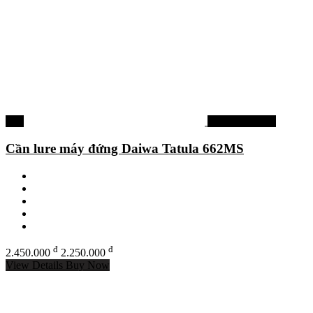
-8%
Cần câu Daiwa
Cần lure máy đứng Daiwa Tatula 662MS
đ
đ
2.450.000
2.250.000
View Details
Buy Now