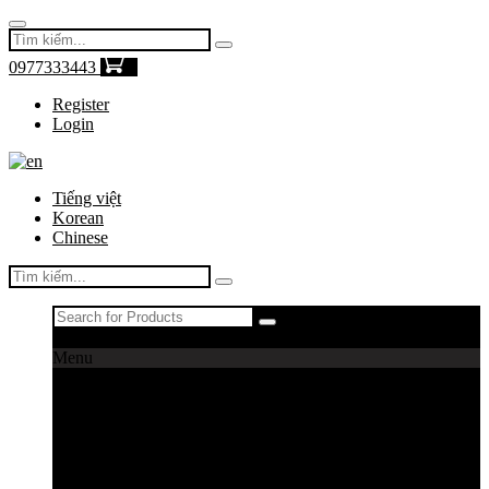
0977333443
0
Register
Login
Tiếng việt
Korean
Chinese
Register
|
Login
Menu
Máy câu cá
Máy câu daiwa
Máy câu shimano