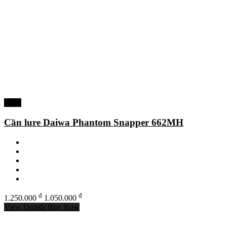
-16%
Cần lure Daiwa Phantom Snapper 662MH
đ
đ
1.250.000
1.050.000
View Details
Buy Now