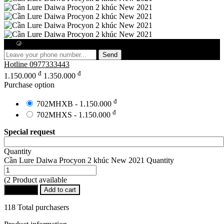
Free consultation
Send
Hotline
0977333443
đ
đ
1.150.000
1.350.000
Purchase option
đ
702MHXB - 1.150.000
đ
702MHXS - 1.150.000
Special request
Quantity
Cần Lure Daiwa Procyon 2 khúc New 2021 Quantity
(2 Product available
Buy Now
Add to cart
118 Total purchasers