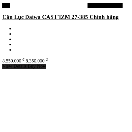
-2%
Tất cả thương hiệu
Cần Lục Daiwa CAST'IZM 27-385 Chính hãng
đ
đ
8.550.000
8.350.000
View Details
Buy Now