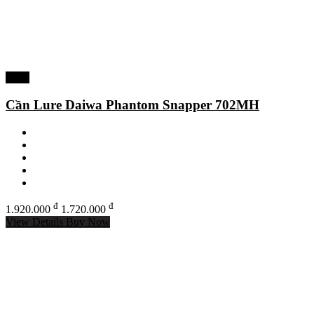
-10%
Cần Lure Daiwa Phantom Snapper 702MH
đ
đ
1.920.000
1.720.000
View Details
Buy Now