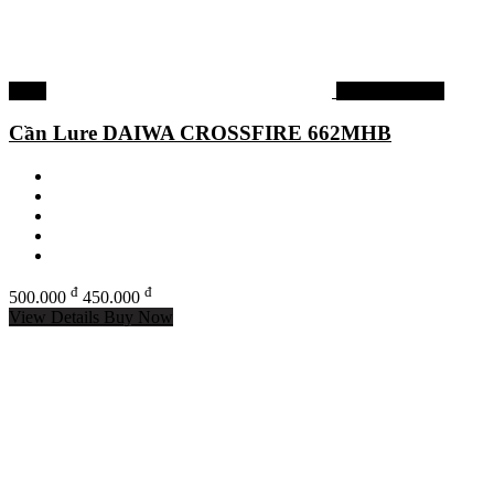
-10%
Cần câu Daiwa
Cần Lure DAIWA CROSSFIRE 662MHB
đ
đ
500.000
450.000
View Details
Buy Now