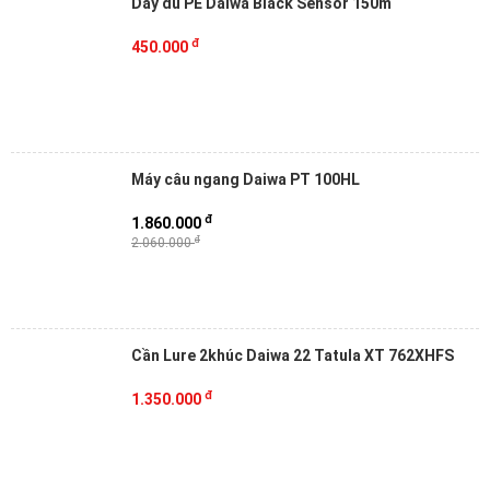
Dây dù PE Daiwa Black Sensor 150m
đ
450.000
Máy câu ngang Daiwa PT 100HL
đ
1.860.000
đ
2.060.000
Cần Lure 2khúc Daiwa 22 Tatula XT 762XHFS
đ
1.350.000