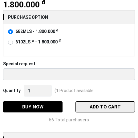
đ
1.800.000
PURCHASE OPTION
đ
682MLS - 1.800.000
đ
6102LS.Y - 1.800.000
Special request
Cần
Quantity
(1 Product available
câu
lure
máy
BUY NOW
ADD TO CART
đứng
Daiwa
56 Total purchasers
Bass
X
2019