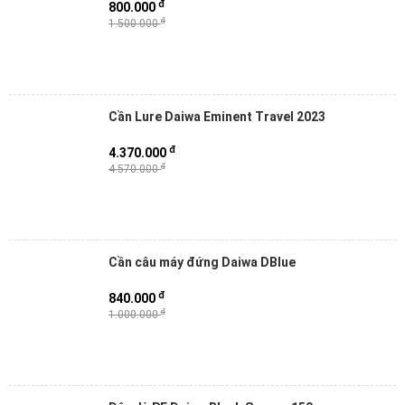
đ
800.000
đ
1.500.000
Cần Lure Daiwa Eminent Travel 2023
đ
4.370.000
đ
4.570.000
Cần câu máy đứng Daiwa DBlue
đ
840.000
đ
1.000.000