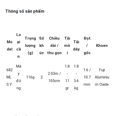
Thông số sản phẩm
Lo
Trọng
Số
Chiều
Tải
Đọt
Mo
ại
Tải
lượng
kh
dài /
mồ
/
Khoen
del
cầ
dây
(g)
úc
thu gọn
i
gốc
n
Má
1.8
1.8
682
1.6 /
Fuji
y
2.03m /
-
-
ML
116g
2
10.7
Aluminiu
đứ
105cm
11
3.6
S.Y
mm
m Oxide
ng
gr
kg