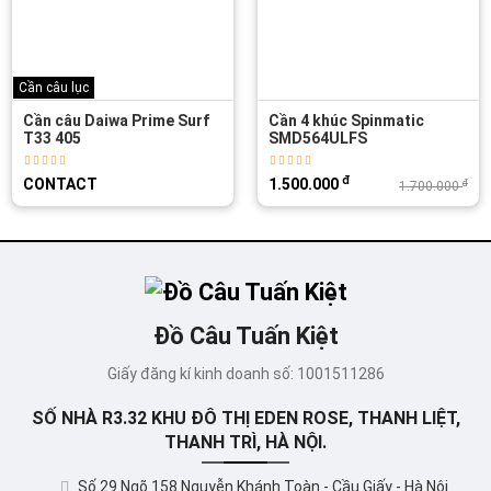
Cần câu Daiwa
Cần 4 khúc Spinmatic
Cần Lure DAIWA
SMD564ULFS
CROSSFIRE 662MHB
đ
đ
1.500.000
450.000
đ
đ
1.700.000
500.000
Đồ Câu Tuấn Kiệt
Giấy đăng kí kinh doanh số: 1001511286
SỐ NHÀ R3.32 KHU ĐÔ THỊ EDEN ROSE, THANH LIỆT,
THANH TRÌ, HÀ NỘI.
Số 29 Ngõ 158 Nguyễn Khánh Toàn - Cầu Giấy - Hà Nội