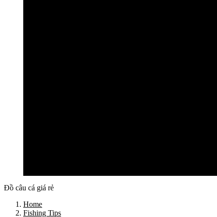
Cần câu lục Shimano
Dây câu lục
Dây cước câu lục
Dây dù câu lục
Dây link câu lục
Phao câu lục
Ghế câu, Ô câu lục
Lưỡi câu lục
Phụ kiện câu lục
Tất cả sản phẩm
Tư vấn đồ câu
Kinh nghiệm câu
Video clip
Liên hệ
Đồ câu cá giá rẻ
Home
Fishing Tips