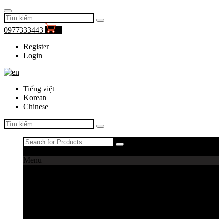
0977333443
0
Register
Login
Tiếng việt
Korean
Chinese
Register
|
Login
Menu
Máy câu cá
Máy câu daiwa
Máy câu shimano