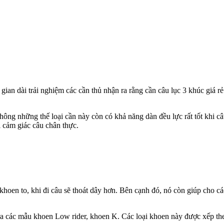
gian dài trải nghiệm các cần thủ nhận ra rằng cần câu lục 3 khúc giá rẻ 
Không những thế loại cần này còn có khả năng dàn đều lực rất tốt khi câ
i cảm giác câu chân thực.
ờ khoen to, khi đi câu sẽ thoát dây hơn. Bên cạnh đó, nó còn giúp cho c
ế ra các mẫu khoen Low rider, khoen K. Các loại khoen này được xếp the