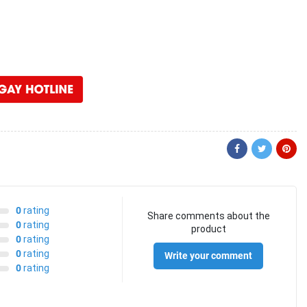
0
rating
Share comments about the
0
rating
product
0
rating
0
rating
Write your comment
0
rating