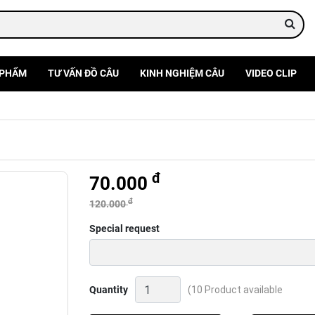
 PHẨM
TƯ VẤN ĐỒ CÂU
KINH NGHIỆM CÂU
VIDEO CLIP
đ
70.000
đ
120.000
Special request
Bột
Quantity
(10 Product available
tạo
rong