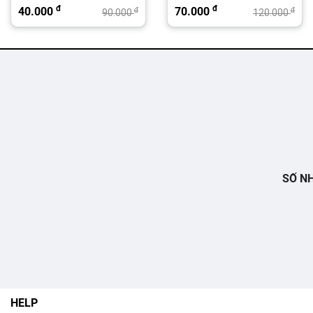
đ
đ
40.000
70.000
đ
đ
90.000
120.000
SỐ NH
HELP