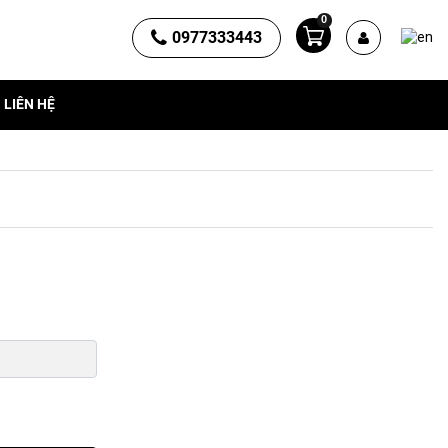
0
0977333443
LIÊN HỆ