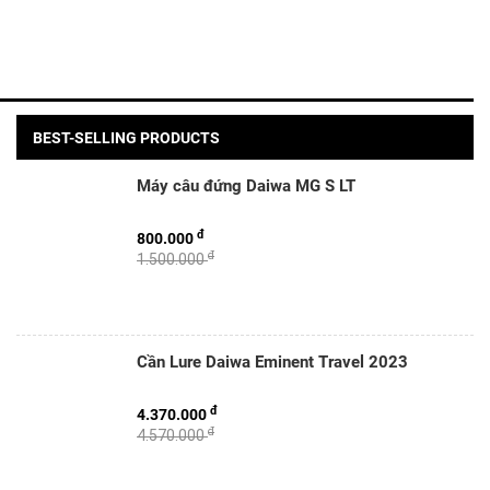
BEST-SELLING PRODUCTS
Máy câu đứng Daiwa MG S LT
đ
800.000
đ
1.500.000
Cần Lure Daiwa Eminent Travel 2023
đ
4.370.000
đ
4.570.000