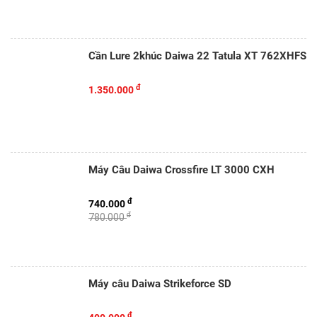
Cần Lure 2khúc Daiwa 22 Tatula XT 762XHFS
đ
1.350.000
Máy Câu Daiwa Crossfire LT 3000 CXH
đ
740.000
đ
780.000
Máy câu Daiwa Strikeforce SD
đ