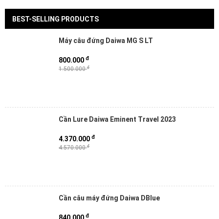
BEST-SELLING PRODUCTS
Máy câu đứng Daiwa MG S LT
đ
800.000
đ
1.500.000
Cần Lure Daiwa Eminent Travel 2023
đ
4.370.000
đ
4.570.000
Cần câu máy đứng Daiwa DBlue
đ
840.000