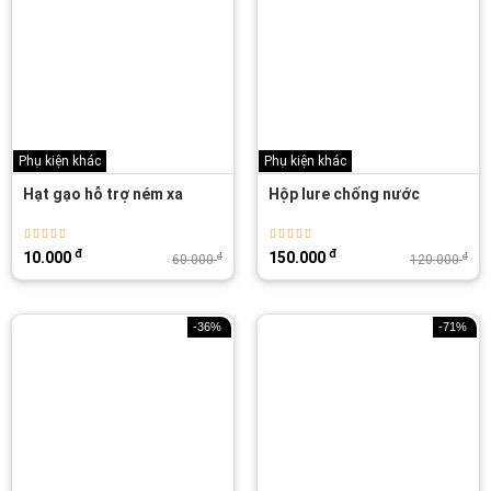
Phụ kiện khác
Phụ kiện khác
Hạt gạo hỗ trợ ném xa
Hộp lure chống nước
đ
đ
10.000
150.000
đ
đ
60.000
120.000
-36%
-71%