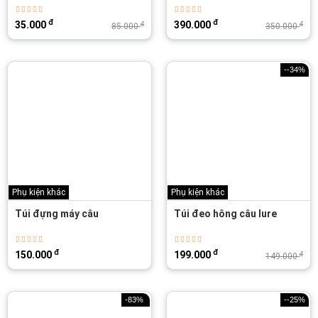
đ
đ
35.000
390.000
đ
đ
85.000
350.000
--34%
Phụ kiện khác
Phụ kiện khác
Túi đựng máy câu
Túi đeo hông câu lure
đ
đ
150.000
199.000
đ
149.000
-83%
--25%