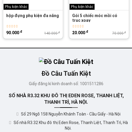
Phụ kiện khác
Phụ kiện khác
hộp đựng phụ kiện đa năng
Gói 5 chiếc móc mồi có
trục xoay
đ
đ
90.000
20.000
đ
đ
140.000
70.000
Đồ Câu Tuấn Kiệt
Giấy đăng kí kinh doanh số: 1001511286
SỐ NHÀ R3.32 KHU ĐÔ THỊ EDEN ROSE, THANH LIỆT,
THANH TRÌ, HÀ NỘI.
Số 29 Ngõ 158 Nguyễn Khánh Toàn - Cầu Giấy - Hà Nội
Số nhà R3.32 Khu đô thị Eden Rose, Thanh Liệt, Thanh Trì, Hà
Nội.