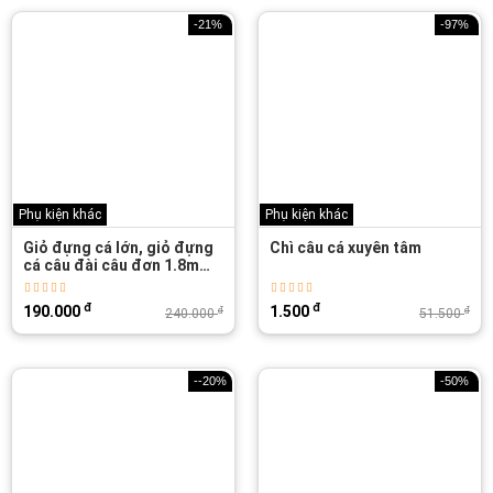
-21%
-97%
Phụ kiện khác
Phụ kiện khác
Giỏ đựng cá lớn, giỏ đựng
Chì câu cá xuyên tâm
cá câu đài câu đơn 1.8m
2.5m
đ
đ
190.000
1.500
đ
đ
240.000
51.500
--20%
-50%