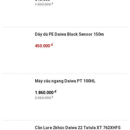
đ
1.000.000
Dây dù PE Daiwa Black Sensor 150m
đ
450.000
Máy câu ngang Daiwa PT 100HL
đ
1.860.000
đ
2.060.000
Cần Lure 2khúc Daiwa 22 Tatula XT 762XHFS